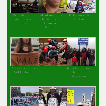
Valle de Elqui
Atentan contra
Defensoras de
sin minería.
la Defensora
Bolivia
Chile
Francisca
Márquez
Protestas contra
No a la minería ,
VALE, Brasil
Bariloche,
Argentina