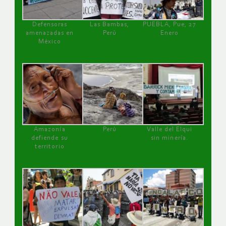
Defensoras
Las Bambas,
PUEBLA, Pue, 27
amenazadas en
Perú
Enero
México
Amazonía
Perú
Valle del Elqui
defiende su
sin minería.
territorio