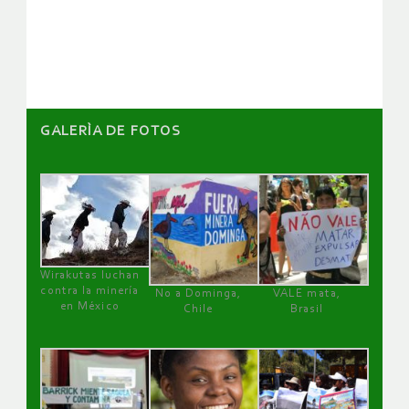
GALERÌA DE FOTOS
Wirakutas luchan
contra la minería
No a Dominga,
VALE mata,
en México
Chile
Brasil