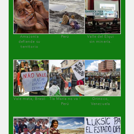
Amazonía
Perú
Valle del Elqui
defiende su
sin minería.
territorio
Vale mata, Brasil
Tía María no va !
Orinoco,
Perú
Venezuela