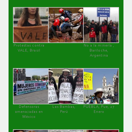
Protestas contra
No a la minería ,
VALE, Brasil
Bariloche,
Argentina
Defensoras
Las Bambas,
PUEBLA, Pue, 27
amenazadas en
Perú
Enero
México