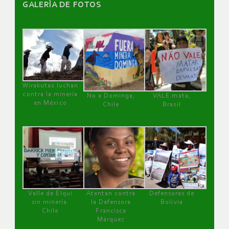
GALERÌA DE FOTOS
Wirakutas luchan
contra la minería
No a Dominga,
VALE mata,
en México
Chile
Brasil
Valle de Elqui
Atentan contra
Defensoras de
sin minería.
la Defensora
Bolivia
Chile
Francisca
Márquez