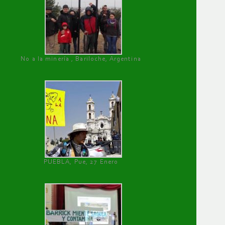
No a la minería , Bariloche, Argentina
PUEBLA, Pue, 27 Enero