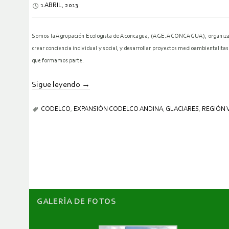
1 ABRIL, 2013
Somos la Agrupación Ecologista de Aconcagua, (AGE. ACONCAGUA), organización s
crear conciencia individual y social, y desarrollar proyectos medioambientalita
que formamos parte.
Sigue leyendo
→
CODELCO
,
EXPANSIÓN CODELCO ANDINA
,
GLACIARES
,
REGIÓN 
GALERÌA DE FOTOS