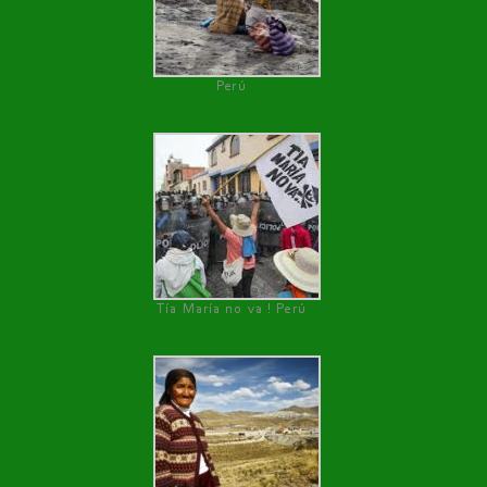
Perú
Tía María no va ! Perú