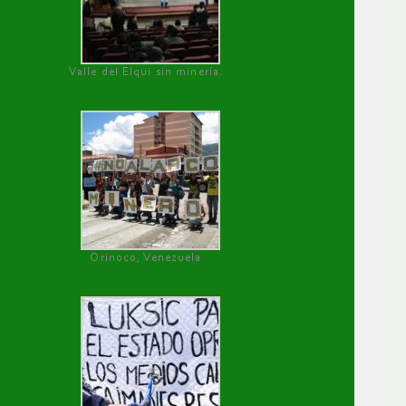
Valle del Elqui sin minería.
Orinoco, Venezuela