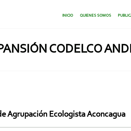
SALTAR AL CONTENIDO.
INICIO
QUIENES SOMOS
PUBLI
PANSIÓN CODELCO AND
 de Agrupación Ecologista Aconcagua