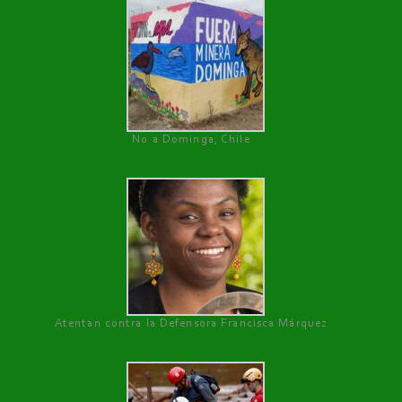
No a Dominga, Chile
Atentan contra la Defensora Francisca Márquez