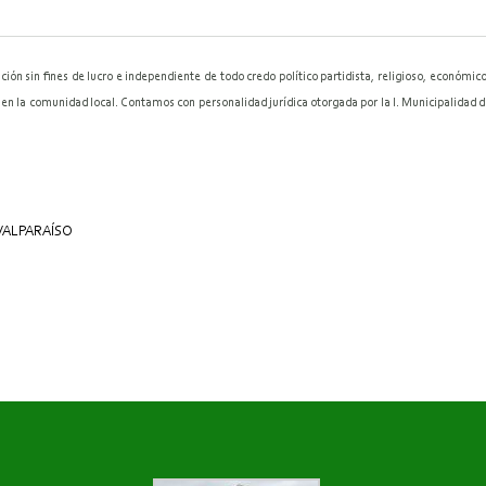
in fines de lucro e independiente de todo credo político partidista, religioso, económico 
s en la comunidad local. Contamos con personalidad jurídica otorgada por la I. Municipalidad
VALPARAÍSO