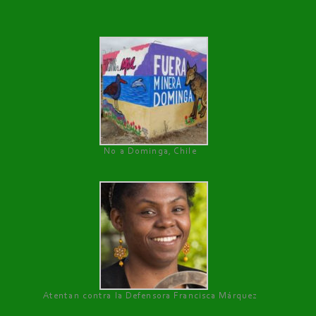
No a Dominga, Chile
Atentan contra la Defensora Francisca Márquez