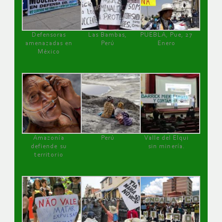
Defensoras
Las Bambas,
PUEBLA, Pue, 27
amenazadas en
Perú
Enero
México
Amazonía
Perú
Valle del Elqui
defiende su
sin minería.
territorio