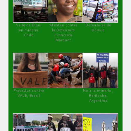
Valle de Elqui
Atentan contra
Defensoras de
sin minería.
la Defensora
Bolivia
Chile
Francisca
Márquez
Protestas contra
No a la minería ,
VALE, Brasil
Bariloche,
Argentina