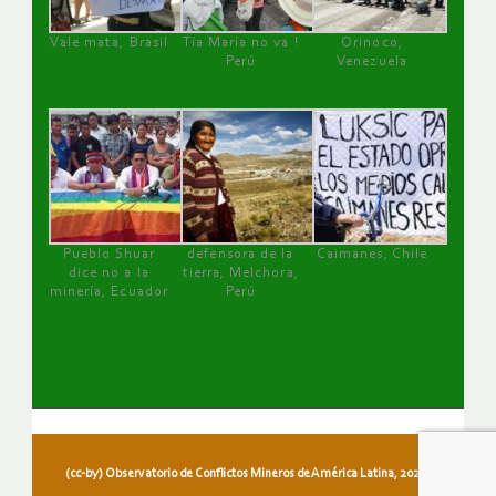
Vale mata, Brasil
Tía María no va !
Orinoco,
Perú
Venezuela
Pueblo Shuar
defensora de la
Caimanes, Chile
dice no a la
tierra, Melchora,
minería, Ecuador
Perú
(cc-by) Observatorio de Conflictos Mineros de América Latina, 2026