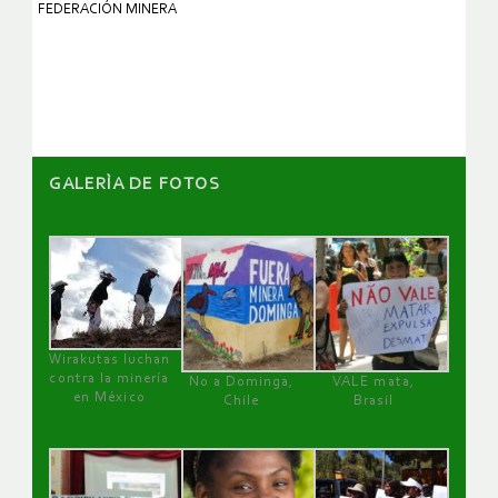
FEDERACIÓN MINERA
GALERÌA DE FOTOS
Wirakutas luchan
contra la minería
No a Dominga,
VALE mata,
en México
Chile
Brasil