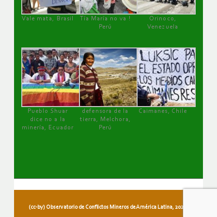
Vale mata, Brasil
Tía María no va !
Orinoco,
Perú
Venezuela
Pueblo Shuar
defensora de la
Caimanes, Chile
dice no a la
tierra, Melchora,
minería, Ecuador
Perú
(cc-by) Observatorio de Conflictos Mineros de América Latina, 2026