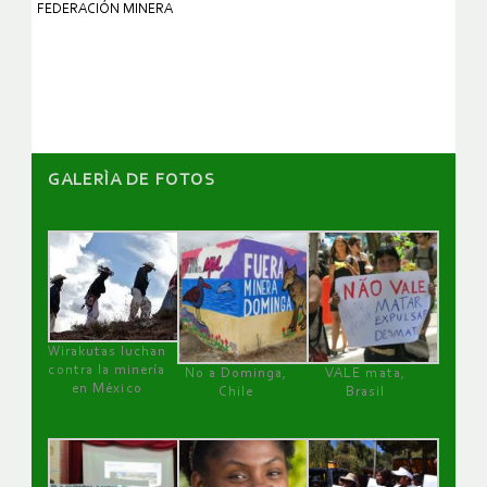
FEDERACIÓN MINERA
GALERÌA DE FOTOS
Wirakutas luchan
contra la minería
No a Dominga,
VALE mata,
en México
Chile
Brasil