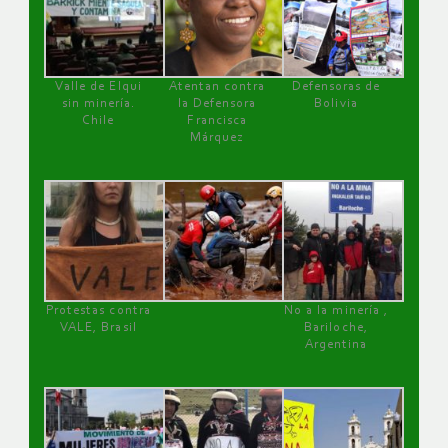
Valle de Elqui
Atentan contra
Defensoras de
sin minería.
la Defensora
Bolivia
Chile
Francisca
Márquez
Protestas contra
No a la minería ,
VALE, Brasil
Bariloche,
Argentina