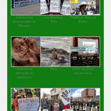
Defensoras
Las Bambas,
PUEBLA, Pue, 27
amenazadas en
Perú
Enero
México
Amazonía
Perú
Valle del Elqui
defiende su
sin minería.
territorio