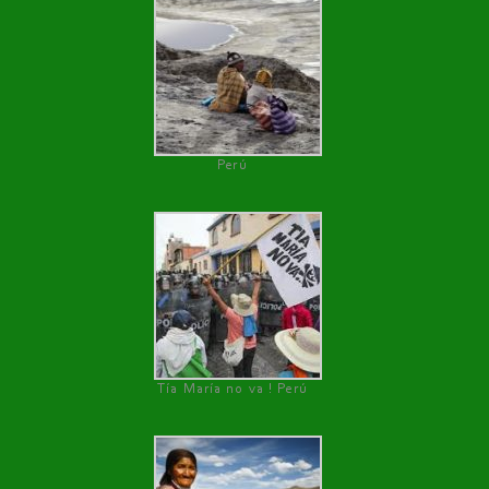
Perú
Tía María no va ! Perú