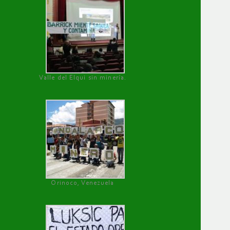
Valle del Elqui sin minería.
Orinoco, Venezuela