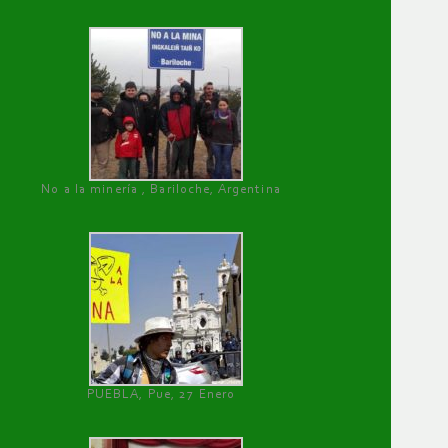
No a la minería , Bariloche, Argentina
PUEBLA, Pue, 27 Enero