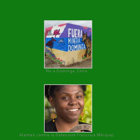
No a Dominga, Chile
Atentan contra la Defensora Francisca Márquez