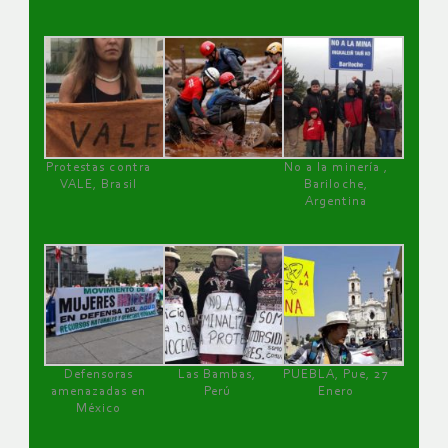
Protestas contra
No a la minería ,
VALE, Brasil
Bariloche,
Argentina
Defensoras
Las Bambas,
PUEBLA, Pue, 27
amenazadas en
Perú
Enero
México