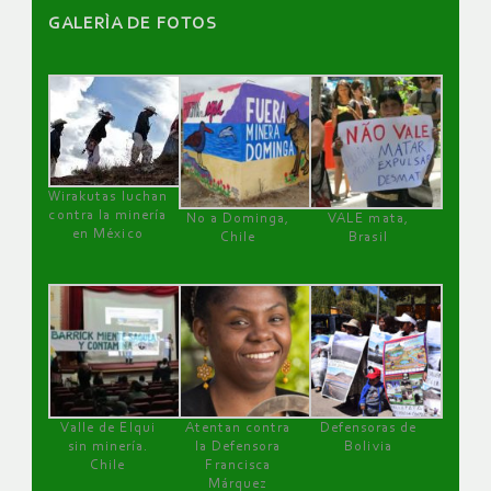
GALERÌA DE FOTOS
Wirakutas luchan
contra la minería
No a Dominga,
VALE mata,
en México
Chile
Brasil
Valle de Elqui
Atentan contra
Defensoras de
sin minería.
la Defensora
Bolivia
Chile
Francisca
Márquez