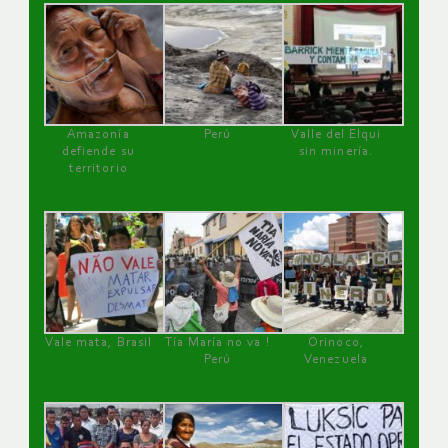
Amazonía
Perú
Valle del Elqui
defiende su
sin minería.
territorio
Vale mata, Brasil
Tía María no va !
Orinoco,
Perú
Venezuela