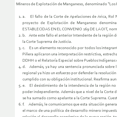
Mineros de Explotación de Manganeso, denominado “Los P
a. El fallo de la Corte de Apelaciones de Arica, Rol
proyecto de Explotación de Manganeso denomina
ESTABLECIDAS EN EL CONVENIO 169 DE LA OIT, norma v
b. Ante este fallo el anterior Intendente de la región
la Corte Suprema de Justicia.
c. Es un elemento reconocido por todos los integrante
Piñera aplicaron una interpretación restrictiva, estre
DDHH o el Relatoría Especial sobre Pueblos Indígenas 
d. Además, ya hay una sentencia pronunciada sobre la m
regional ya hizo un esfuerzo por defender la resolució
cumplido con su obligación institucional. Reafirma aun
e. El desistimiento de la intendencia de la región no
poder independiente. Además que a nivel de la Corte de 
se ha sumado como apelante a la Corte Suprema. Cuest
f. Además, le comunicamos que esta situación generada 
el marco de una política de desarrollo minero impuesta 