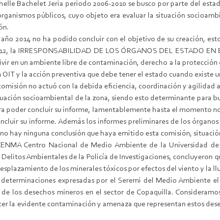
helle Bachelet Jeria periodo 2006-2010 se busco por parte del estad
ganismos públicos, cuyo objeto era evaluar la situación socioamb
ón.
año 2014 no ha podido concluir con el objetivo de su creación, est
año 2012, la IRRESPONSABILIDAD DE LOS ÓRGANOS DEL ESTADO EN 
vir en un ambiente libre de contaminación, derecho a la protección 
a OIT y la acción preventiva que debe tener el estado cuando existe
 comisión no actuó con la debida eficiencia, coordinación y agilidad
tuación socioambiental de la zona, siendo esto determinante para bu
 para poder concluir su informe, lamentablemente hasta el momento 
uir su informe. Además los informes preliminares de los órganos p
a no hay ninguna conclusión que haya emitido esta comisión, situació
CENMA Centro Nacional de Medio Ambiente de la Universidad de Ch
 Delitos Ambientales de la Policía de Investigaciones, concluyeron q
plazamiento de los minerales tóxicos por efectos del viento y la lluv
eterminaciones expresadas por el Seremi del Medio Ambiente el 2
al de los desechos mineros en el sector de Copaquilla. Consider
r la evidente contaminación y amenaza que representan estos desecho