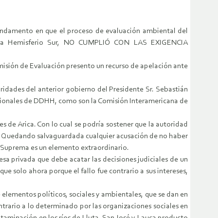
 fundamento en que el proceso de evaluación ambiental del
iana Hemisferio Sur, NO CUMPLIÓ CON LAS EXIGENCIA
omisión de Evaluación presento un recurso de apelación ante
idades del anterior gobierno del Presidente Sr. Sebastián
nacionales de DDHH, como son la Comisión Interamericana de
s de Arica. Con lo cual se podría sostener que la autoridad
les. Quedando salvaguardada cualquier acusación de no haber
e Suprema es un elemento extraordinario.
sa privada que debe acatar las decisiones judiciales de un
ue solo ahora porque el fallo fue contrario a sus intereses,
 elementos políticos, sociales y ambientales, que se dan en
ntrario a lo determinado por las organizaciones sociales en