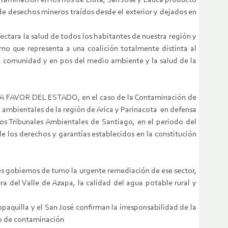
taminación en los ríos de Lluta, San José y Lauca producto
de desechos mineros traídos desde el exterior y dejados en
ectara la salud de todos los habitantes de nuestra región y
no que representa a una coalición totalmente distinta al
 la comunidad y en pos del medio ambiente y la salud de la
L A FAVOR DEL ESTADO, en el caso de la Contaminación de
, ambientales de la región de Arica y Parinacota en defensa
os Tribunales Ambientales de Santiago, en el periodo del
de los derechos y garantías establecidos en la constitución
s gobiernos de turno la urgente remediación de ese sector,
ra del Valle de Azapa, la calidad del agua potable rural y
aquilla y el San José confirman la irresponsabilidad de la
oco de contaminación