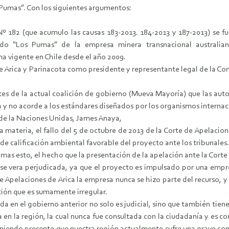
umas”. Con los siguientes argumentos:
 Nº 182 (que acumulo las causas 183-2013. 184-2013 y 187-2013) se
do “Los Pumas” de la empresa minera transnacional austral
igente en Chile desde el año 2009.
 de Arica y Parinacota como presidente y representante legal de la C
s de la actual coalición de gobierno (Mueva Mayoría) que las autor
cha y no acorde a los estándares diseñados por los organismos inter
de la Naciones Unidas, James Anaya,
ateria, el fallo del 5 de octubre de 2013 de la Corte de Apelacione
n de calificación ambiental favorable del proyecto ante los tribuna
 mas esto, el hecho que la presentación de la apelación ante la Cort
 se vera perjudicada, ya que el proyecto es impulsado por una empre
Apelaciones de Arica la empresa nunca se hizo parte del recurso, y q
ión que es sumamente irregular.
en el gobierno anterior no solo es judicial, sino que también tiene
en la región, la cual nunca fue consultada con la ciudadanía y es co