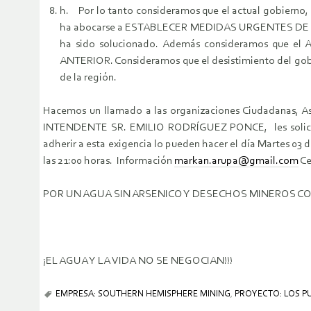
h. Por lo tanto consideramos que el actual gobierno, 
ha abocarse a ESTABLECER MEDIDAS URGENTES DE REMED
ha sido solucionado. Además consideramos q
ANTERIOR. Consideramos que el desistimiento del gobier
de la región.
Hacemos un llamado a las organizaciones Ciudadanas,
INTENDENTE SR. EMILIO RODRÍGUEZ PONCE, les solicitamos
adherir a esta exigencia lo pueden hacer el día Martes 03 d
las 21:00 horas. Información
markan.arupa@gmail.com
Ce
POR UN AGUA SIN ARSENICO Y DESECHOS MINEROS C
¡EL AGUA Y LA VIDA NO SE NEGOCIAN!!!
EMPRESA: SOUTHERN HEMISPHERE MINING
,
PROYECTO: LOS P