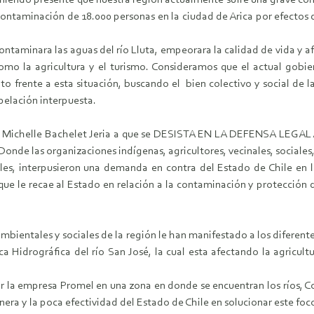
eniendo presente que nuestra región actualmente sufre una grave con
contaminación de 18.000 personas en la ciudad de Arica por efectos 
taminara las aguas del río Lluta, empeorara la calidad de vida y af
mo la agricultura y el turismo. Consideramos que el actual gobier
nto frente a esta situación, buscando el bien colectivo y social de
pelación interpuesta.
a. Michelle Bachelet Jeria a que se DESISTA EN LA DEFENSA LEGA
Donde las organizaciones indígenas, agricultores, vecinales, sociales
les, interpusieron una demanda en contra del Estado de Chile en l
que le recae al Estado en relación a la contaminación y protección 
ientales y sociales de la región le han manifestado a los diferente
 Hidrográfica del río San José, la cual esta afectando la agricultu
 la empresa Promel en una zona en donde se encuentran los ríos, Cop
inera y la poca efectividad del Estado de Chile en solucionar este f