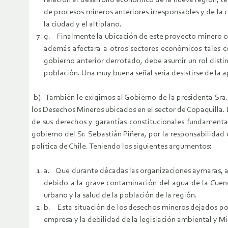
relación al desarrollo económico de la nueva región, t
de procesos mineros anteriores irresponsables y de la 
la ciudad y el altiplano.
g. Finalmente la ubicación de este proyecto minero con
además afectara a otros sectores económicos tales co
gobierno anterior derrotado, debe asumir un rol disti
población. Una muy buena señal seria desistirse de la a
b) También le exigimos al Gobierno de la presidenta Sr
los Desechos Mineros ubicados en el sector de Copaquilla. 
de sus derechos y garantías constitucionales fundamenta
gobierno del Sr. Sebastián Piñera, por la responsabilidad 
política de Chile. Teniendo los siguientes argumentos:
a. Que durante décadas las organizaciones aymaras, amb
debido a la grave contaminación del agua de la Cuenca
urbano y la salud de la población de la región.
b. Esta situación de los desechos mineros dejados por
empresa y la debilidad de la legislación ambiental y M