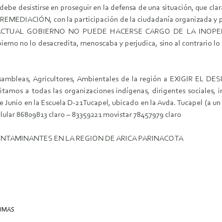
debe desistirse en proseguir en la defensa de una situación, que c
IACIÓN, con la participación de la ciudadanía organizada y pon
ue el ACTUAL GOBIERNO NO PUEDE HACERSE CARGO DE LA INO
no no lo desacredita, menoscaba y perjudica, sino al contrario lo f
 Asambleas, Agricultores, Ambientales de la región a EXIGIR 
 a todas las organizaciones indígenas, dirigentes sociales, in
e Junio en la Escuela D-21Tucapel, ubicado en la Avda. Tucapel (a un
lular 86809813 claro – 83359221 movistar 78457979 claro
ONTAMINANTES EN LA REGION DE ARICA PARINACOTA
UMAS