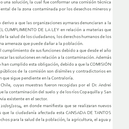
o una solución, la cual fue conformar una comisión técnica
iental de la zona contaminada por los desechos mineros y
o derivo a que las organizaciones aymaras denunciaran a la
EL CUMPLIMIENTO DE LA LEY en relación a materias que
de la salud de los ciudadanos, los derechos humanos de los
 una amenaza que puede dañar a la población.
 al cumplimiento de sus funciones debido a que desde el año
scar las soluciones en relación a la contaminación. Además
no han cumplido esta obligación, debido a que la COMISIÓN
úblicos de la comisión son disímiles y contradictorios en
n que sigue pendiente en la Contraloría.
ile, cuyas muestras fueron recogidas por el Dr. Andrei
ue la contaminación del suelo y de los ríos Copaquilla y San
ia existente en el sector.
0/05/2014, en donde manifiesta que se realizaran nuevos
amos que la ciudadanía afectada esta CANSADA DE TANTOS
s para la salud de la población, la agricultura, el agua y