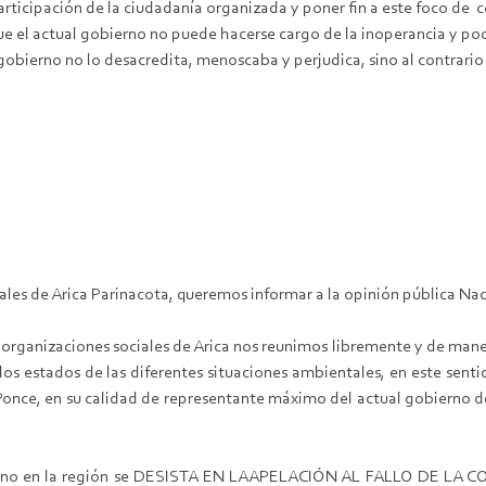
articipación de la ciudadanía organizada y poner fin a este foco de
el actual gobierno no puede hacerse cargo de la inoperancia y poc
gobierno no lo desacredita, menoscaba y perjudica, sino al contrario 
s de Arica Parinacota, queremos informar a la opinión pública Nacio
 y organizaciones sociales de Arica nos reunimos libremente y de man
 los estados de las diferentes situaciones ambientales, en este senti
 Ponce, en su calidad de representante máximo del actual gobierno de
bierno en la región se DESISTA EN LAAPELACIÓN AL FALLO DE LA 