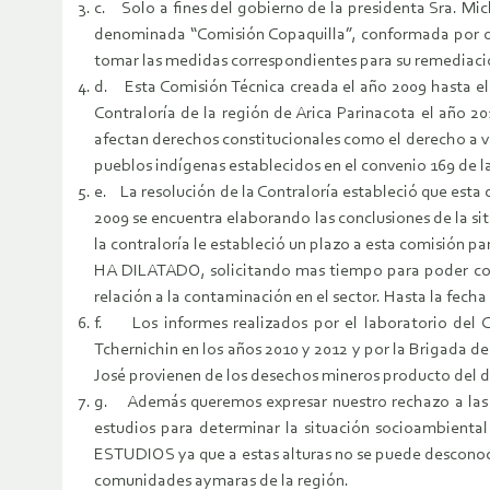
c. Solo a fines del gobierno de la presidenta Sra. Mic
denominada “Comisión Copaquilla”, conformada por or
tomar las medidas correspondientes para su remediaci
d. Esta Comisión Técnica creada el año 2009 hasta el 
Contraloría de la región de Arica Parinacota el 
afectan derechos constitucionales como el derecho a vi
pueblos indígenas establecidos en el convenio 169 de l
e. La resolución de la Contraloría estableció que esta
2009 se encuentra elaborando las conclusiones de la si
la contraloría le estableció un plazo a esta comisión
HA DILATADO, solicitando mas tiempo para poder concl
relación a la contaminación en el sector. Hasta la fech
f. Los informes realizados por el laboratorio del 
Tchernichin en los años 2010 y 2012 y por la Brigada de
José provienen de los desechos mineros producto del des
g. Además queremos expresar nuestro rechazo a las d
estudios para determinar la situación socioambient
ESTUDIOS ya que a estas alturas no se puede desconoce
comunidades aymaras de la región.