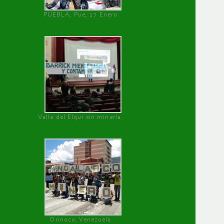
PUEBLA, Pue, 27 Enero
Valle del Elqui sin minería.
Orinoco, Venezuela