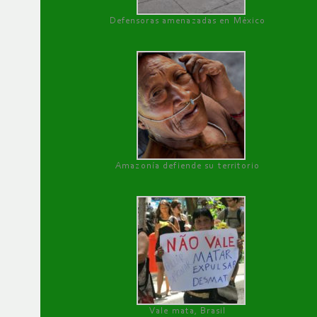
Defensoras amenazadas en México
Amazonía defiende su territorio
Vale mata, Brasil