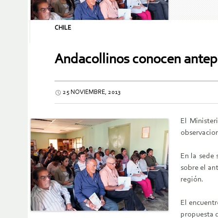
CHILE
Andacollinos conocen antep
25 NOVIEMBRE, 2013
El Ministe
observacion
En la sede 
sobre el an
región.
El encuentr
propuesta q