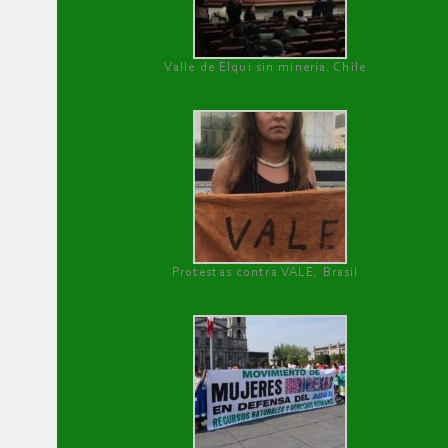
Valle de Elqui sin minería. Chile
Protestas contra VALE, Brasil