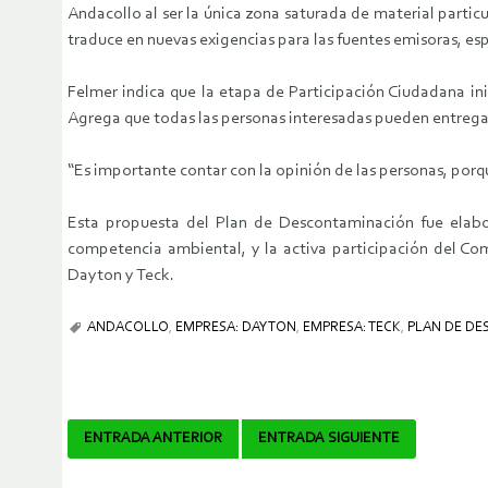
Andacollo al ser la única zona saturada de material parti
traduce en nuevas exigencias para las fuentes emisoras, es
Felmer indica que la etapa de Participación Ciudadana ini
Agrega que todas las personas interesadas pueden entrega
“Es importante contar con la opinión de las personas, porqu
Esta propuesta del Plan de Descontaminación fue elabo
competencia ambiental, y la activa participación del Co
Dayton y Teck.
ANDACOLLO
,
EMPRESA: DAYTON
,
EMPRESA: TECK
,
PLAN DE D
Navegador
ENTRADA ANTERIOR
ENTRADA SIGUIENTE