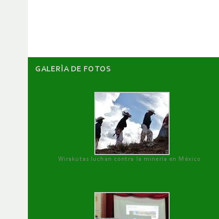
de
artículos
GALERÌA DE FOTOS
Wirakutas luchan contra la minería en México