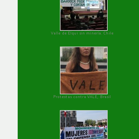
Valle de Elqui sin minería. Chile
Protestas contra VALE, Brasil