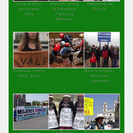
Valle de Elqui
Atentan contra
Defensoras de
sin minería.
la Defensora
Bolivia
Chile
Francisca
Márquez
Protestas contra
No a la minería ,
VALE, Brasil
Bariloche,
Argentina
Defensoras
Las Bambas,
PUEBLA, Pue, 27