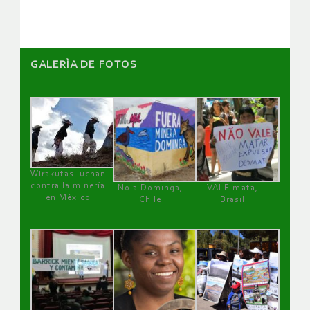
GALERÌA DE FOTOS
Wirakutas luchan
contra la minería
No a Dominga,
VALE mata,
en México
Chile
Brasil