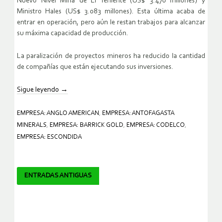
Nuevo Nivel Mina de El Teniente (US$ 3.470 millones) y
Ministro Hales (US$ 3.083 millones). Esta última acaba de
entrar en operación, pero aún le restan trabajos para alcanzar
su máxima capacidad de producción.
La paralización de proyectos mineros ha reducido la cantidad
de compañías que están ejecutando sus inversiones.
Sigue leyendo
→
EMPRESA: ANGLO AMERICAN
,
EMPRESA: ANTOFAGASTA
MINERALS
,
EMPRESA: BARRICK GOLD
,
EMPRESA: CODELCO
,
EMPRESA: ESCONDIDA
Navegador
ENTRADAS ANTIGUAS
de
artículos