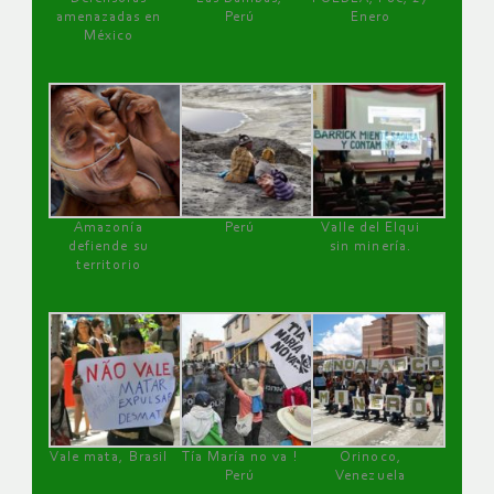
amenazadas en
Perú
Enero
México
Amazonía
Perú
Valle del Elqui
defiende su
sin minería.
territorio
Vale mata, Brasil
Tía María no va !
Orinoco,
Perú
Venezuela