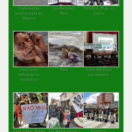
Defensoras
Las Bambas,
PUEBLA, Pue, 27
amenazadas en
Perú
Enero
México
Amazonía
Perú
Valle del Elqui
defiende su
sin minería.
territorio
Vale mata, Brasil
Tía María no va !
Orinoco,