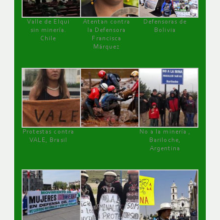
Valle de Elqui
Atentan contra
Defensoras de
sin minería.
la Defensora
Bolivia
Chile
Francisca
Márquez
Protestas contra
No a la minería ,
VALE, Brasil
Bariloche,
Argentina