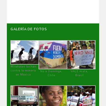
GALERÌA DE FOTOS
Wirakutas luchan
contra la minería
No a Dominga,
VALE mata,
en México
Chile
Brasil