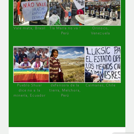
Vale mata, Brasil
Tía María no va !
Orinoco,
Perú
Venezuela
Pueblo Shuar
defensora de la
Caimanes, Chile
dice no a la
tierra, Melchora,
minería, Ecuador
Perú