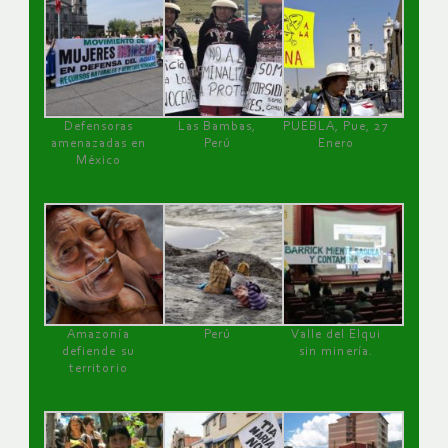
Defensoras
Las Bambas,
PUEBLA, Pue, 27
amenazadas en
Perú
Enero
México
Amazonía
Perú
Valle del Elqui
defiende su
sin minería.
territorio