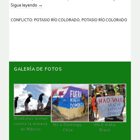
Sigue leyendo
→
CONFLICTO: POTASIO RÍO COLORADO
,
POTASIO RÍO COLORADO
GALERÌA DE FOTOS
Wirakutas luchan
contra la minería
No a Dominga,
VALE mata,
en México
Chile
Brasil