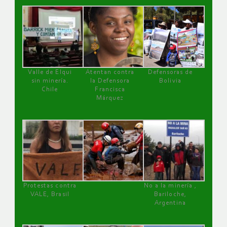
Valle de Elqui
Atentan contra
Defensoras de
sin minería.
la Defensora
Bolivia
Chile
Francisca
Márquez
Protestas contra
No a la minería ,
VALE, Brasil
Bariloche,
Argentina