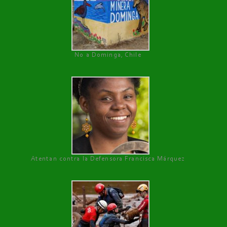
No a Dominga, Chile
Atentan contra la Defensora Francisca Márquez