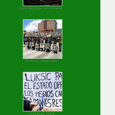
Valle del Elqui sin minería.
Orinoco, Venezuela
Caimanes, Chile