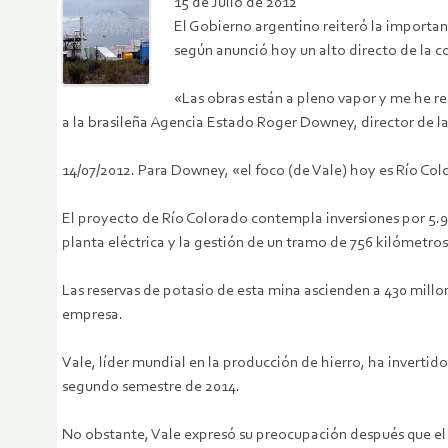
15 de Julio de 2012
El Gobierno argentino reiteró la importan
según anunció hoy un alto directo de la 
«Las obras están a pleno vapor y me he re
a la brasileña Agencia Estado Roger Downey, director de la 
14/07/2012. Para Downey, «el foco (de Vale) hoy es Río Col
El proyecto de Río Colorado contempla inversiones por 5.91
planta eléctrica y la gestión de un tramo de 756 kilómetros 
Las reservas de potasio de esta mina ascienden a 430 millo
empresa.
Vale, líder mundial en la producción de hierro, ha invertid
segundo semestre de 2014.
No obstante, Vale expresó su preocupación después que el G