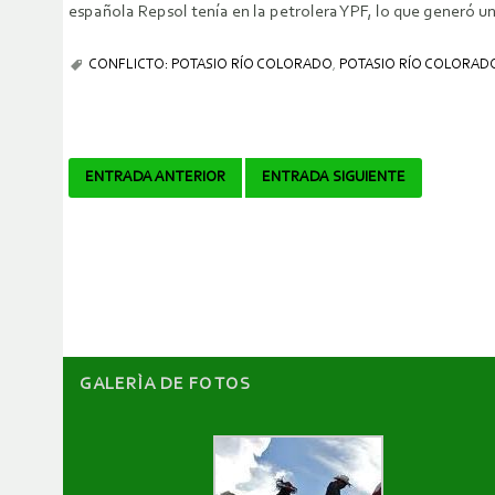
española Repsol tenía en la petrolera YPF, lo que generó un
CONFLICTO: POTASIO RÍO COLORADO
,
POTASIO RÍO COLORAD
Navegador
ENTRADA ANTERIOR
ENTRADA SIGUIENTE
de
artículos
GALERÌA DE FOTOS