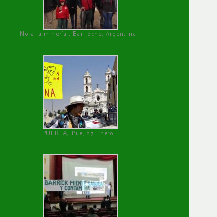
No a la minería , Bariloche, Argentina
PUEBLA, Pue, 27 Enero