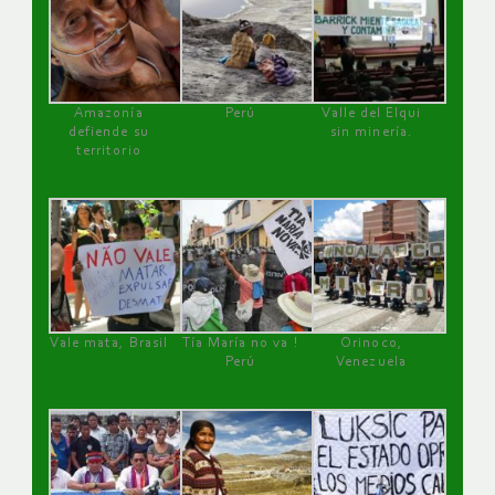
Amazonía
Perú
Valle del Elqui
defiende su
sin minería.
territorio
Vale mata, Brasil
Tía María no va !
Orinoco,
Perú
Venezuela