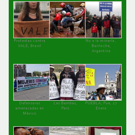
Protestas contra
No a la minería ,
VALE, Brasil
Bariloche,
Argentina
Defensoras
Las Bambas,
PUEBLA, Pue, 27
amenazadas en
Perú
Enero
México