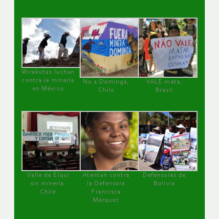
Wirakutas luchan
contra la minería
No a Dominga,
VALE mata,
en México
Chile
Brasil
Valle de Elqui
Atentan contra
Defensoras de
sin minería.
la Defensora
Bolivia
Chile
Francisca
Márquez