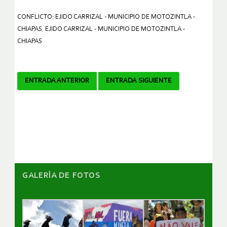
CONFLICTO: EJIDO CARRIZAL - MUNICIPIO DE MOTOZINTLA -
CHIAPAS
,
EJIDO CARRIZAL - MUNICIPIO DE MOTOZINTLA -
CHIAPAS
Navegador
ENTRADA ANTERIOR
ENTRADA SIGUIENTE
de
artículos
GALERÌA DE FOTOS