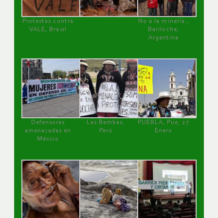
Protestas contra
No a la minería ,
VALE, Brasil
Bariloche,
Argentina
Defensoras
Las Bambas,
PUEBLA, Pue, 27
amenazadas en
Perú
Enero
México