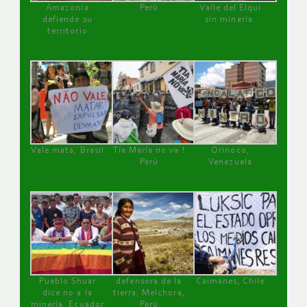
Amazonía
Perú
Valle del Elqui
defiende su
sin minería.
territorio
Vale mata, Brasil
Tía María no va !
Orinoco,
Perú
Venezuela
Pueblo Shuar
defensora de la
Caimanes, Chile
dice no a la
tierra, Melchora,
minería, Ecuador
Perú