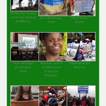
Wirakutas luchan
contra la minería
No a Dominga,
VALE mata,
en México
Chile
Brasil
Valle de Elqui
Atentan contra
Defensoras de
sin minería.
la Defensora
Bolivia
Chile
Francisca
Márquez