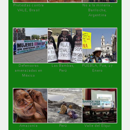
Protestas contra
No a la minería ,
VALE, Brasil
Bariloche,
Argentina
Defensoras
Las Bambas,
PUEBLA, Pue, 27
amenazadas en
Perú
Enero
México
Amazonía
Perú
Valle del Elqui