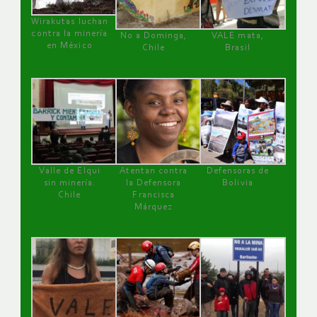
Wirakutas luchan
contra la minería
No a Dominga,
VALE mata,
en México
Chile
Brasil
Valle de Elqui
Atentan contra
Defensoras de
sin minería.
la Defensora
Bolivia
Chile
Francisca
Márquez