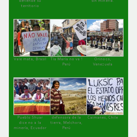
defiende su
sin minería.
territorio
Vale mata, Brasil
Tía María no va !
Orinoco,
Perú
Venezuela
Pueblo Shuar
defensora de la
Caimanes, Chile
dice no a la
tierra, Melchora,
minería, Ecuador
Perú