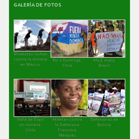
GALERÌA DE FOTOS
Wirakutas luchan
contra la minería
No a Dominga,
VALE mata,
en México
Chile
Brasil
Valle de Elqui
Atentan contra
Defensoras de
sin minería.
la Defensora
Bolivia
Chile
Francisca
Márquez