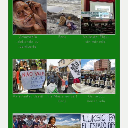
Amazonía
Perú
Valle del Elqui
defiende su
sin minería.
territorio
Vale mata, Brasil
Tía María no va !
Orinoco,
Perú
Venezuela