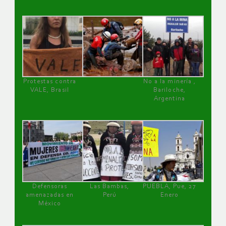
Protestas contra
No a la minería ,
VALE, Brasil
Bariloche,
Argentina
Defensoras
Las Bambas,
PUEBLA, Pue, 27
amenazadas en
Perú
Enero
México