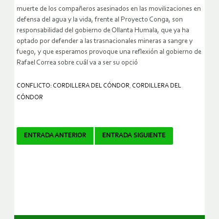
muerte de los compañeros asesinados en las movilizaciones en
defensa del agua y la vida, frente al Proyecto Conga, son
responsabilidad del gobierno de Ollanta Humala, que ya ha
optado por defender a las trasnacionales mineras a sangre y
fuego, y que esperamos provoque una reflexión al gobierno de
Rafael Correa sobre cuál va a ser su opció
CONFLICTO: CORDILLERA DEL CÓNDOR
,
CORDILLERA DEL
CÓNDOR
Navegador
ENTRADA ANTERIOR
ENTRADA SIGUIENTE
de
artículos