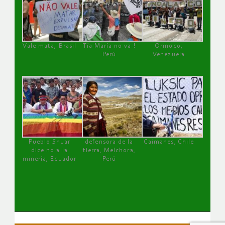
Vale mata, Brasil
Tía María no va !
Orinoco,
Perú
Venezuela
Pueblo Shuar
defensora de la
Caimanes, Chile
dice no a la
tierra, Melchora,
minería, Ecuador
Perú