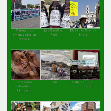
Defensoras
Las Bambas,
PUEBLA, Pue, 27
amenazadas en
Perú
Enero
México
Amazonía
Perú
Valle del Elqui
defiende su
sin minería.
territorio