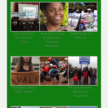
Valle de Elqui
Atentan contra
Defensoras de
sin minería.
la Defensora
Bolivia
Chile
Francisca
Márquez
Protestas contra
No a la minería ,
VALE, Brasil
Bariloche,
Argentina