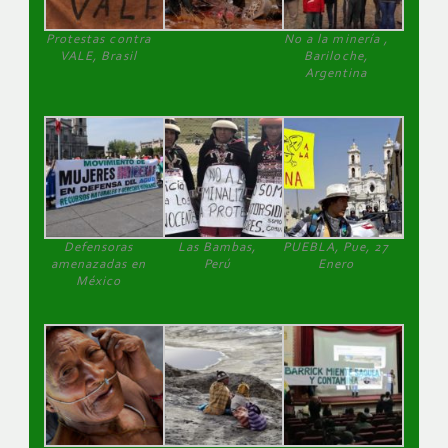
Protestas contra
No a la minería ,
VALE, Brasil
Bariloche,
Argentina
Defensoras
Las Bambas,
PUEBLA, Pue, 27
amenazadas en
Perú
Enero
México