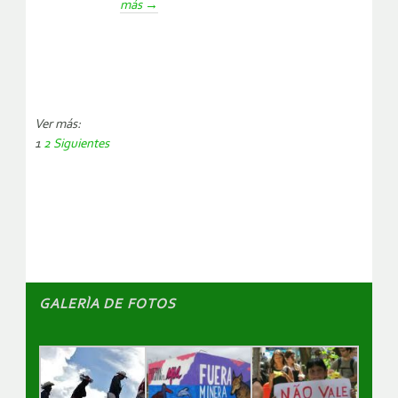
más
→
Ver más:
1
2
Siguientes
Paginación
de
entradas
GALERÌA DE FOTOS