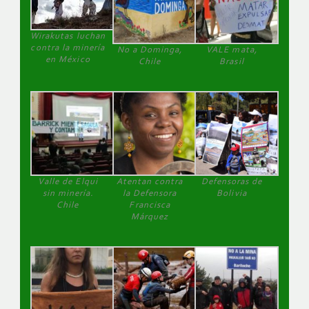
Wirakutas luchan
contra la minería
No a Dominga,
VALE mata,
en México
Chile
Brasil
Valle de Elqui
Atentan contra
Defensoras de
sin minería.
la Defensora
Bolivia
Chile
Francisca
Márquez