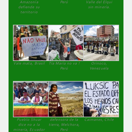
Amazonía
Perú
Valle del Elqui
defiende su
sin minería.
territorio
Vale mata, Brasil
Tía María no va !
Orinoco,
Perú
Venezuela
Pueblo Shuar
defensora de la
Caimanes, Chile
dice no a la
tierra, Melchora,
minería, Ecuador
Perú