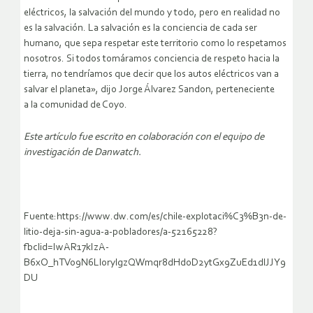
eléctricos, la salvación del mundo y todo, pero en realidad no
es la salvación. La salvación es la conciencia de cada ser
humano, que sepa respetar este territorio como lo respetamos
nosotros. Si todos tomáramos conciencia de respeto hacia la
tierra, no tendríamos que decir que los autos eléctricos van a
salvar el planeta», dijo Jorge Álvarez Sandon, perteneciente
a la comunidad de Coyo.
Este artículo fue escrito en colaboración con el equipo de
investigación de Danwatch.
Fuente:https://www.dw.com/es/chile-explotaci%C3%B3n-de-
litio-deja-sin-agua-a-pobladores/a-52165228?
fbclid=IwAR17kIzA-
B6xO_hTVo9N6LlorylgzQWmqr8dHd0D2ytGx9ZuEd1dlJJY9
DU