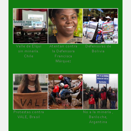
Valle de Elqui
Atentan contra
Defensoras de
sin minería.
la Defensora
Bolivia
Chile
Francisca
Márquez
Protestas contra
No a la minería ,
VALE, Brasil
Bariloche,
Argentina