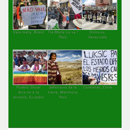
Vale mata, Brasil
Tía María no va !
Orinoco,
Perú
Venezuela
Pueblo Shuar
defensora de la
Caimanes, Chile
dice no a la
tierra, Melchora,
minería, Ecuador
Perú