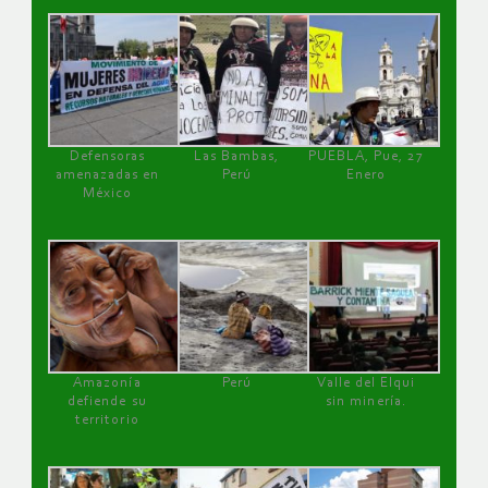
Defensoras
Las Bambas,
PUEBLA, Pue, 27
amenazadas en
Perú
Enero
México
Amazonía
Perú
Valle del Elqui
defiende su
sin minería.
territorio