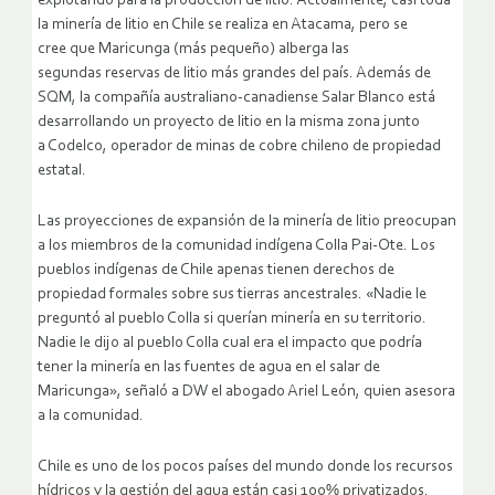
explotando para la producción de litio. Actualmente, casi toda
la minería de litio en Chile se realiza en Atacama, pero se
cree que Maricunga (más pequeño) alberga las
segundas reservas de litio más grandes del país. Además de
SQM, la compañía australiano-canadiense Salar Blanco está
desarrollando un proyecto de litio en la misma zona junto
a Codelco, operador de minas de cobre chileno de propiedad
estatal.
Las proyecciones de expansión de la minería de litio preocupan
a los miembros de la comunidad indígena Colla Pai-Ote. Los
pueblos indígenas de Chile apenas tienen derechos de
propiedad formales sobre sus tierras ancestrales. «Nadie le
preguntó al pueblo Colla si querían minería en su territorio.
Nadie le dijo al pueblo Colla cual era el impacto que podría
tener la minería en las fuentes de agua en el salar de
Maricunga», señaló a DW el abogado Ariel León, quien asesora
a la comunidad.
Chile es uno de los pocos países del mundo donde los recursos
hídricos y la gestión del agua están casi 100% privatizados.