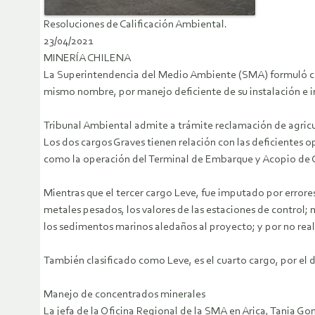
Resoluciones de Calificación Ambiental.
23/04/2021
MINERÍA CHILENA
La Superintendencia del Medio Ambiente (SMA) formuló cuat
mismo nombre, por manejo deficiente de su instalación e in
Tribunal Ambiental admite a trámite reclamación de agric
Los dos cargos Graves tienen relación con las deficientes
como la operación del Terminal de Embarque y Acopio de Gr
Mientras que el tercer cargo Leve, fue imputado por errores
metales pesados, los valores de las estaciones de contro
los sedimentos marinos aledaños al proyecto; y por no rea
También clasificado como Leve, es el cuarto cargo, por el
Manejo de concentrados minerales
La jefa de la Oficina Regional de la SMA en Arica, Tania Go