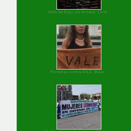
Valle de Elqui sin minería. Chile
Protestas contra VALE, Brasil