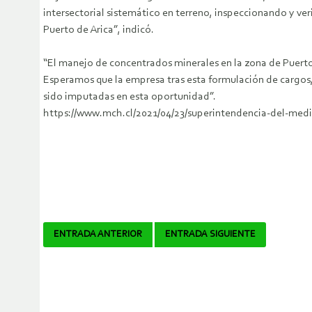
intersectorial sistemático en terreno, inspeccionando y ve
Puerto de Arica”, indicó.
“El manejo de concentrados minerales en la zona de Puerto
Esperamos que la empresa tras esta formulación de cargos
sido imputadas en esta oportunidad”.
https://www.mch.cl/2021/04/23/superintendencia-del-medi
Navegador
ENTRADA ANTERIOR
ENTRADA SIGUIENTE
de
artículos