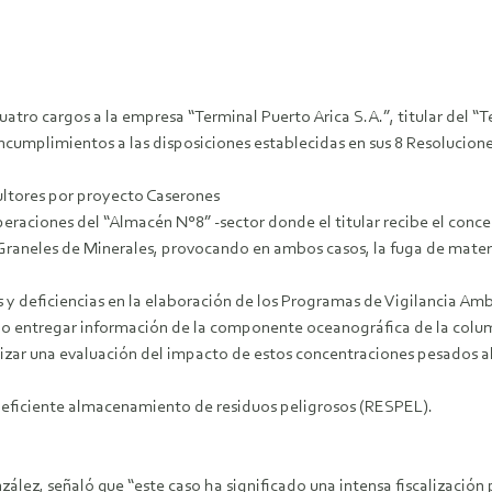
ro cargos a la empresa “Terminal Puerto Arica S.A.”, titular del “T
cumplimientos a las disposiciones establecidas en sus 8 Resolucione
ultores por proyecto Caserones
 operaciones del “Almacén N°8” -sector donde el titular recibe el co
aneles de Minerales, provocando en ambos casos, la fuga de materia
 y deficiencias en la elaboración de los Programas de Vigilancia Amb
l; no entregar información de la componente oceanográfica de la c
lizar una evaluación del impacto de estos concentraciones pesados a
 deficiente almacenamiento de residuos peligrosos (RESPEL).
nzález, señaló que “este caso ha significado una intensa fiscalización