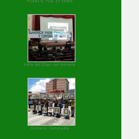
PUEBLA, Pue, 27 Enero
Valle del Elqui sin minería.
Orinoco, Venezuela