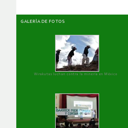
GALERÌA DE FOTOS
Wirakutas luchan contra la minería en México