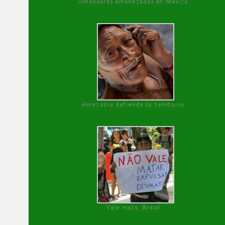
Defensoras amenazadas en México
Amazonía defiende su territorio
Vale mata, Brasil