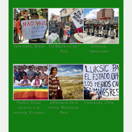
Vale mata, Brasil
Tía María no va !
Orinoco,
Perú
Venezuela
Pueblo Shuar
defensora de la
Caimanes, Chile
dice no a la
tierra, Melchora,
minería, Ecuador
Perú