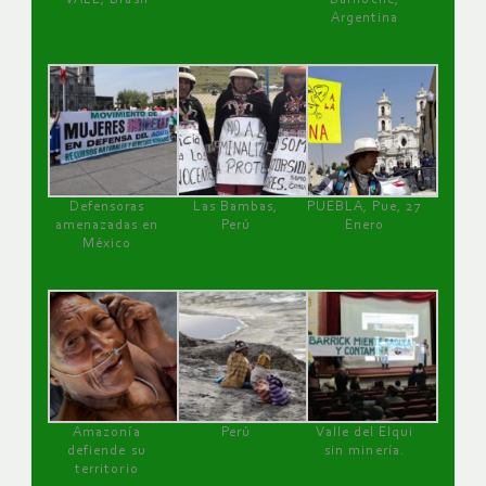
Argentina
Defensoras
Las Bambas,
PUEBLA, Pue, 27
amenazadas en
Perú
Enero
México
Amazonía
Perú
Valle del Elqui
defiende su
sin minería.
territorio