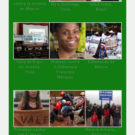
contra la minería
No a Dominga,
VALE mata,
en México
Chile
Brasil
Valle de Elqui
Atentan contra
Defensoras de
sin minería.
la Defensora
Bolivia
Chile
Francisca
Márquez
Protestas contra
No a la minería ,
VALE, Brasil
Bariloche,