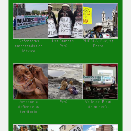
Defensoras
Las Bambas,
PUEBLA, Pue, 27
amenazadas en
Perú
Enero
México
Amazonía
Perú
Valle del Elqui
defiende su
sin minería.
territorio