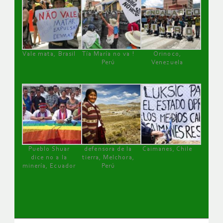
Vale mata, Brasil
Tía María no va !
Orinoco,
Perú
Venezuela
Pueblo Shuar
defensora de la
Caimanes, Chile
dice no a la
tierra, Melchora,
minería, Ecuador
Perú