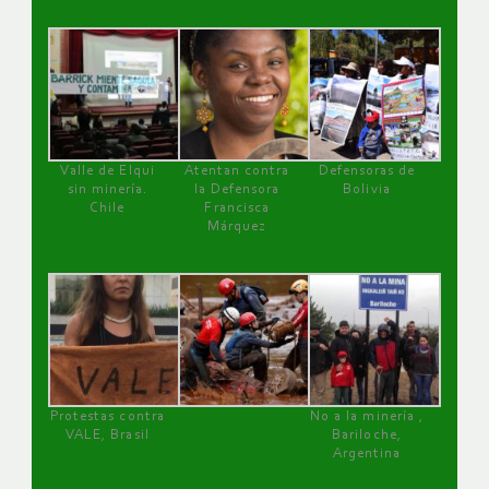
Valle de Elqui
Atentan contra
Defensoras de
sin minería.
la Defensora
Bolivia
Chile
Francisca
Márquez
Protestas contra
No a la minería ,
VALE, Brasil
Bariloche,
Argentina