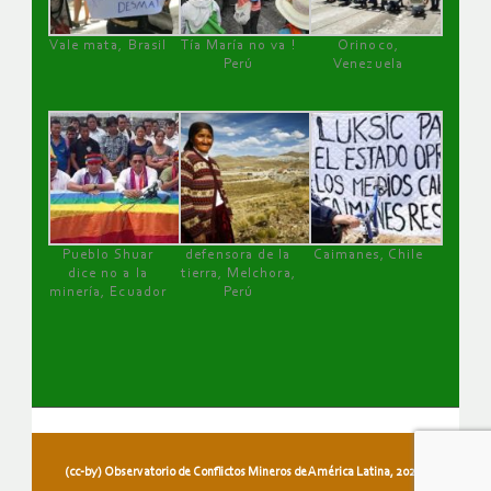
Vale mata, Brasil
Tía María no va !
Orinoco,
Perú
Venezuela
Pueblo Shuar
defensora de la
Caimanes, Chile
dice no a la
tierra, Melchora,
minería, Ecuador
Perú
(cc-by) Observatorio de Conflictos Mineros de América Latina, 2026