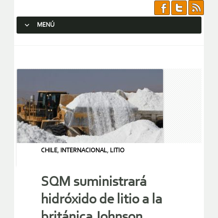
MENÚ
SALTAR AL CONTENIDO.
CHILE
,
INTERNACIONAL
,
LITIO
SQM suministrará
hidróxido de litio a la
británica Johnson