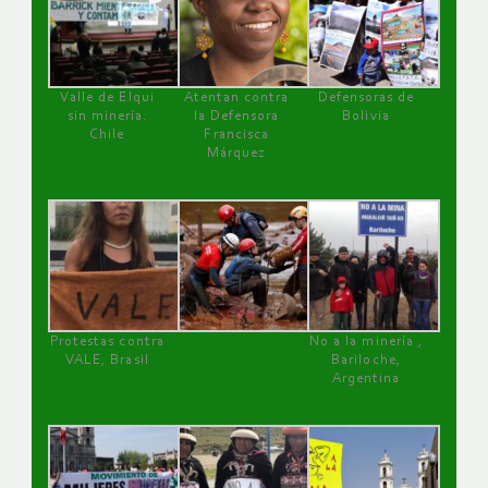
Valle de Elqui
Atentan contra
Defensoras de
sin minería.
la Defensora
Bolivia
Chile
Francisca
Márquez
Protestas contra
No a la minería ,
VALE, Brasil
Bariloche,
Argentina