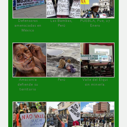
Defensoras
Las Bambas,
PUEBLA, Pue, 27
amenazadas en
Perú
Enero
México
Amazonía
Perú
Valle del Elqui
defiende su
sin minería.
territorio