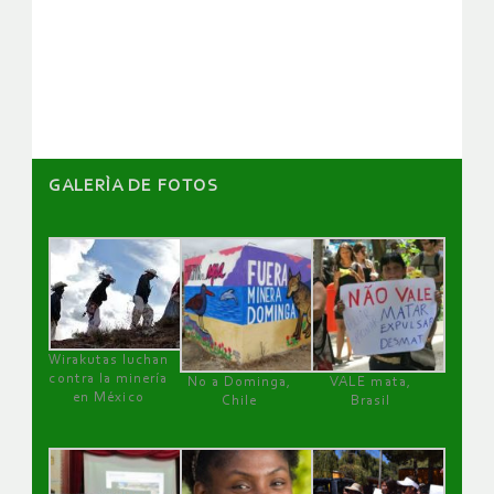
de
artículos
GALERÌA DE FOTOS
Wirakutas luchan
contra la minería
No a Dominga,
VALE mata,
en México
Chile
Brasil