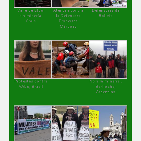
Valle de Elqui
Atentan contra
Defensoras de
sin minería.
la Defensora
Bolivia
Chile
Francisca
Márquez
Protestas contra
No a la minería ,
VALE, Brasil
Bariloche,
Argentina