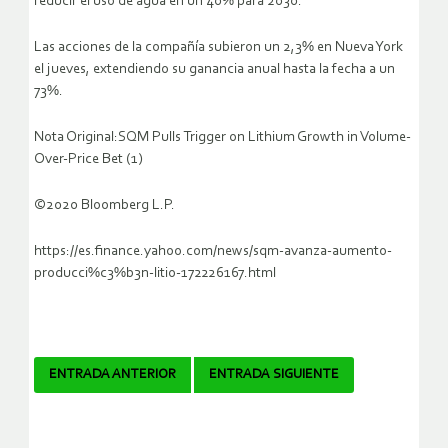
reducir el uso de agua en un 40% para 2030.
Las acciones de la compañía subieron un 2,3% en Nueva York
el jueves, extendiendo su ganancia anual hasta la fecha a un
73%.
Nota Original:SQM Pulls Trigger on Lithium Growth in Volume-
Over-Price Bet (1)
©2020 Bloomberg L.P.
https://es.finance.yahoo.com/news/sqm-avanza-aumento-
producci%c3%b3n-litio-172226167.html
Navegador
ENTRADA ANTERIOR
ENTRADA SIGUIENTE
de