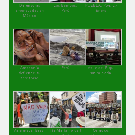
Defensoras
Las Bambas,
PUEBLA, Pue, 27
amenazadas en
Perú
Enero
México
Amazonía
Perú
Valle del Elqui
defiende su
sin minería.
territorio
Vale mata, Brasil
Tía María no va !
Orinoco,