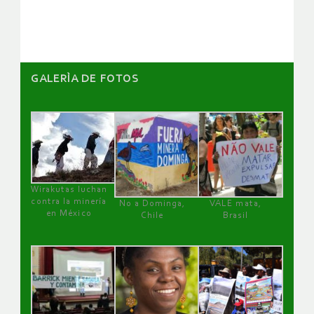
artículos
GALERÌA DE FOTOS
Wirakutas luchan
contra la minería
No a Dominga,
VALE mata,
en México
Chile
Brasil