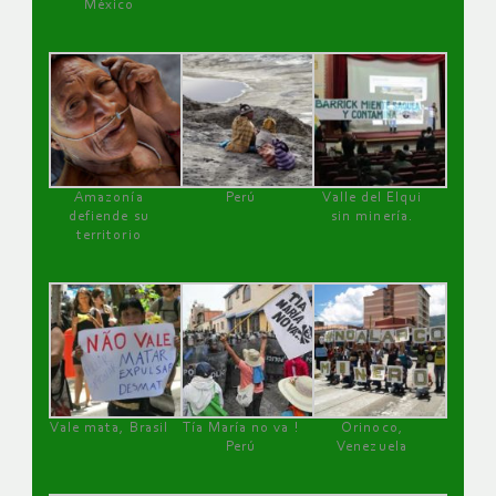
México
Amazonía
Perú
Valle del Elqui
defiende su
sin minería.
territorio
Vale mata, Brasil
Tía María no va !
Orinoco,
Perú
Venezuela