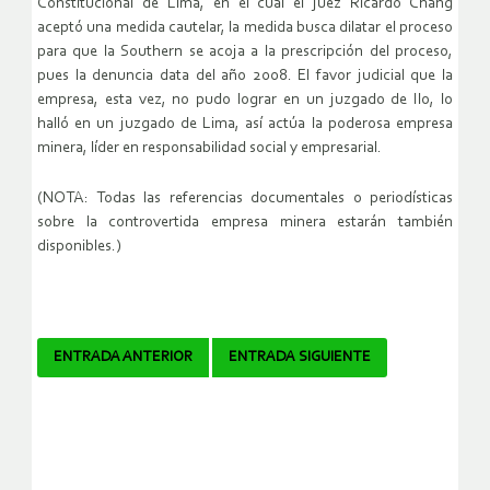
Constitucional de Lima, en el cual el juez Ricardo Chang
aceptó una medida cautelar, la medida busca dilatar el proceso
para que la Southern se acoja a la prescripción del proceso,
pues la denuncia data del año 2008. El favor judicial que la
empresa, esta vez, no pudo lograr en un juzgado de Ilo, lo
halló en un juzgado de Lima, así actúa la poderosa empresa
minera, líder en responsabilidad social y empresarial.
(NOTA: Todas las referencias documentales o periodísticas
sobre la controvertida empresa minera estarán también
disponibles.)
Navegador
ENTRADA ANTERIOR
ENTRADA SIGUIENTE
de
artículos