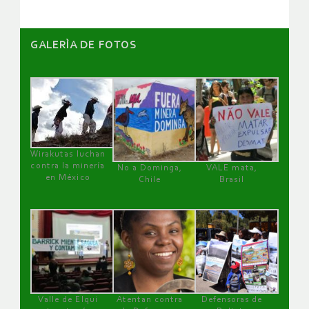
GALERÌA DE FOTOS
Wirakutas luchan
contra la minería
No a Dominga,
VALE mata,
en México
Chile
Brasil
Valle de Elqui
Atentan contra
Defensoras de