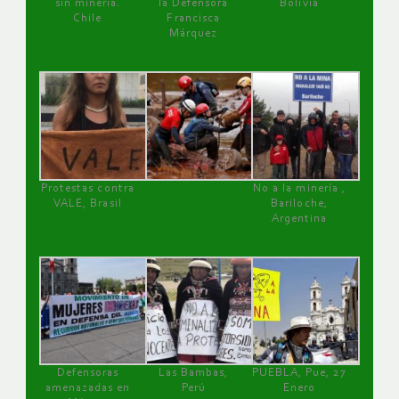
sin minería.
la Defensora
Bolivia
Chile
Francisca
Márquez
Protestas contra
No a la minería ,
VALE, Brasil
Bariloche,
Argentina
Defensoras
Las Bambas,
PUEBLA, Pue, 27
amenazadas en
Perú
Enero