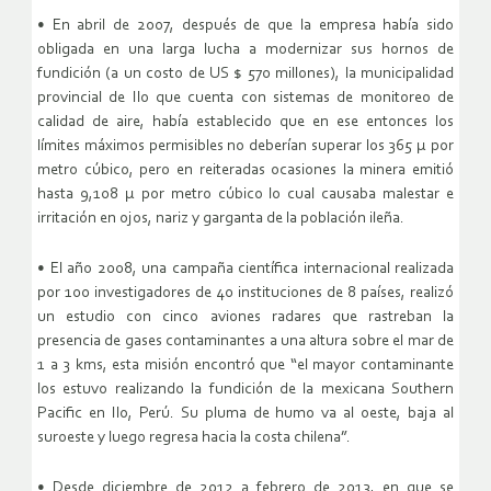
• En abril de 2007, después de que la empresa había sido
obligada en una larga lucha a modernizar sus hornos de
fundición (a un costo de US $ 570 millones), la municipalidad
provincial de Ilo que cuenta con sistemas de monitoreo de
calidad de aire, había establecido que en ese entonces los
límites máximos permisibles no deberían superar los 365 μ por
metro cúbico, pero en reiteradas ocasiones la minera emitió
hasta 9,108 μ por metro cúbico lo cual causaba malestar e
irritación en ojos, nariz y garganta de la población ileña.
• El año 2008, una campaña científica internacional realizada
por 100 investigadores de 40 instituciones de 8 países, realizó
un estudio con cinco aviones radares que rastreban la
presencia de gases contaminantes a una altura sobre el mar de
1 a 3 kms, esta misión encontró que “el mayor contaminante
los estuvo realizando la fundición de la mexicana Southern
Pacific en Ilo, Perú. Su pluma de humo va al oeste, baja al
suroeste y luego regresa hacia la costa chilena”.
• Desde diciembre de 2012 a febrero de 2013, en que se