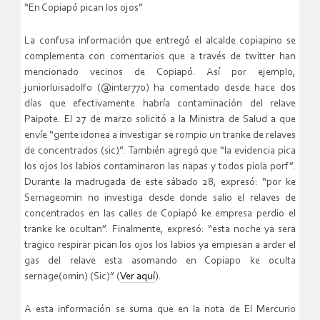
“En Copiapó pican los ojos”
La confusa información que entregó el alcalde copiapino se
complementa con comentarios que a través de twitter han
mencionado vecinos de Copiapó. Así por ejemplo,
juniorluisadolfo (@inter770) ha comentado desde hace dos
días que efectivamente habría contaminación del relave
Paipote. El 27 de marzo solicitó a la Ministra de Salud a que
envíe “gente idonea a investigar se rompio un tranke de relaves
de concentrados (sic)”. También agregó que “la evidencia pica
los ojos los labios contaminaron las napas y todos piola porf”.
Durante la madrugada de este sábado 28, expresó: “por ke
Sernageomin no investiga desde donde salio el relaves de
concentrados en las calles de Copiapó ke empresa perdio el
tranke ke ocultan”. Finalmente, expresó: “esta noche ya sera
tragico respirar pican los ojos los labios ya empiesan a arder el
gas del relave esta asomando en Copiapo ke oculta
sernage(omin) (Sic)” (
Ver aquí
).
A esta información se suma que en la nota de El Mercurio