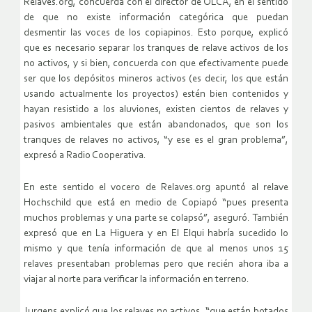
Relaves.org, concuerda con el director de OLCA, en el sentido
de que no existe información categórica que puedan
desmentir las voces de los copiapinos. Esto porque, explicó
que es necesario separar los tranques de relave activos de los
no activos, y si bien, concuerda con que efectivamente puede
ser que los depósitos mineros activos (es decir, los que están
usando actualmente los proyectos) estén bien contenidos y
hayan resistido a los aluviones, existen cientos de relaves y
pasivos ambientales que están abandonados, que son los
tranques de relaves no activos, “y ese es el gran problema”,
expresó a Radio Cooperativa.
En este sentido el vocero de Relaves.org apuntó al relave
Hochschild que está en medio de Copiapó “pues presenta
muchos problemas y una parte se colapsó”, aseguró. También
expresó que en La Higuera y en El Elqui habría sucedido lo
mismo y que tenía información de que al menos unos 15
relaves presentaban problemas pero que recién ahora iba a
viajar al norte para verificar la información en terreno.
Jurgens explicó que los relaves no activos, “que están botados