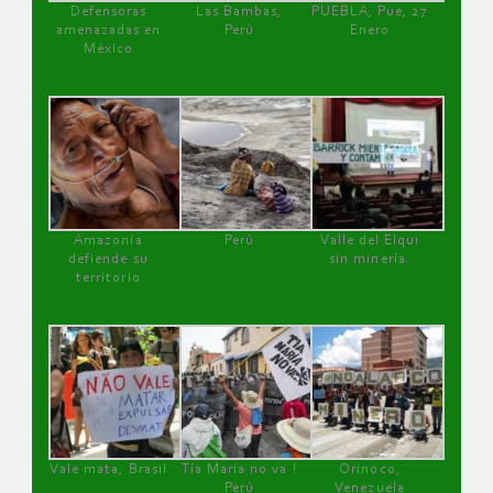
Defensoras
Las Bambas,
PUEBLA, Pue, 27
amenazadas en
Perú
Enero
México
Amazonía
Perú
Valle del Elqui
defiende su
sin minería.
territorio
Vale mata, Brasil
Tía María no va !
Orinoco,
Perú
Venezuela