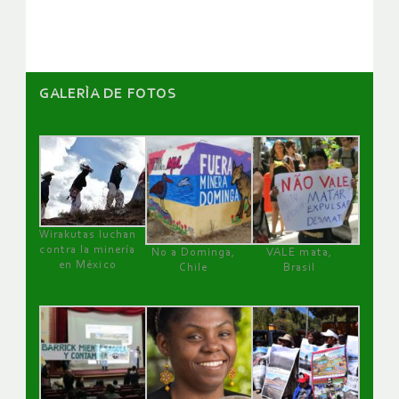
artículos
GALERÌA DE FOTOS
Wirakutas luchan
contra la minería
No a Dominga,
VALE mata,
en México
Chile
Brasil