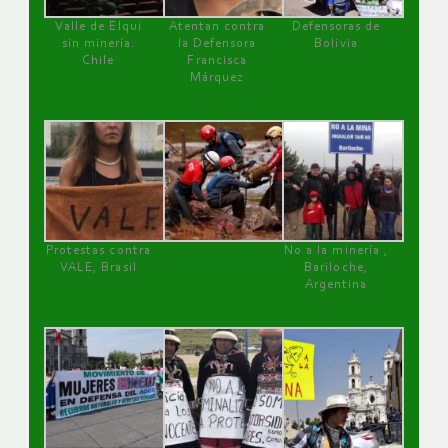
Valle de Elqui
Atentan contra
Defensoras de
sin minería.
la Defensora
Bolivia
Chile
Francisca
Márquez
Protestas contra
No a la minería ,
VALE, Brasil
Bariloche,
Argentina