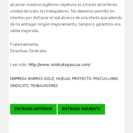
alcanzar nuestros legítimos objetivos es a través de la férrea
unidad de todos los trabajadores. No debemos permitir los
intentos por disfrazar el real alcance de una oferta que además
de no entregar ningún mejoramiento, tampoco garantiza una
salida mejorada.
Fraternalmente,
Directivas Sindicales.
Leer más:
http://www.sindicatopascua.com/
EMPRESA: BARRICK GOLD
,
HUELGA
,
PROYECTO: PASCUA LAMA
,
SINDICATO
,
TRABAJADORES
Navegador
ENTRADA ANTERIOR
ENTRADA SIGUIENTE
de