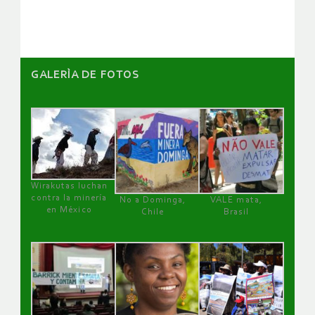
artículos
GALERÌA DE FOTOS
Wirakutas luchan
contra la minería
No a Dominga,
VALE mata,
en México
Chile
Brasil