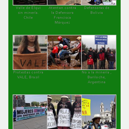
Valle de Elqui
Atentan contra
Defensoras de
sin minería.
la Defensora
Bolivia
Chile
Francisca
Márquez
Protestas contra
No a la minería ,
VALE, Brasil
Bariloche,
Argentina