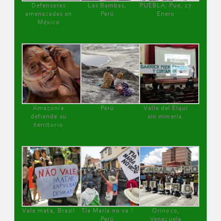
Defensoras
Las Bambas,
PUEBLA, Pue, 27
amenazadas en
Perú
Enero
México
Amazonía
Perú
Valle del Elqui
defiende su
sin minería.
territorio
Vale mata, Brasil
Tía María no va !
Orinoco,
Perú
Venezuela