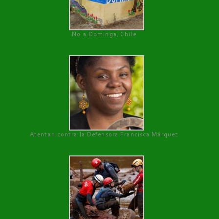
No a Dominga, Chile
Atentan contra la Defensora Francisca Márquez