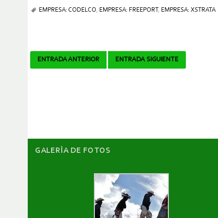
EMPRESA: CODELCO
,
EMPRESA: FREEPORT
,
EMPRESA: XSTRATA
Navegador
ENTRADA ANTERIOR
ENTRADA SIGUIENTE
de
artículos
GALERÌA DE FOTOS