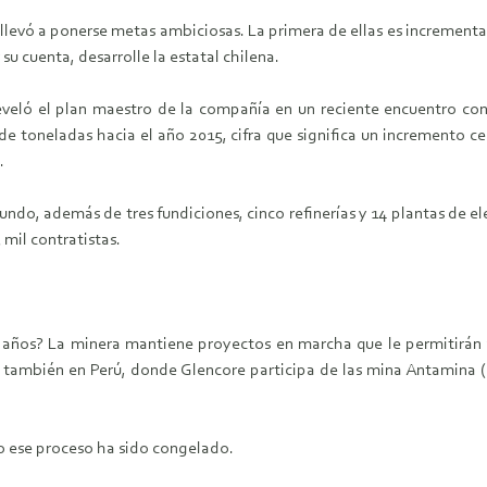
llevó a ponerse metas ambiciosas. La primera de ellas es incrementar
su cuenta, desarrolle la estatal chilena.
reveló el plan maestro de la compañía en un reciente encuentro con
de toneladas hacia el año 2015, cifra que significa un incremento c
.
do, además de tres fundiciones, cinco refinerías y 14 plantas de el
 mil contratistas.
ños? La minera mantiene proyectos en marcha que le permitirán al
y también en Perú, donde Glencore participa de las mina Antamina (e
ro ese proceso ha sido congelado.