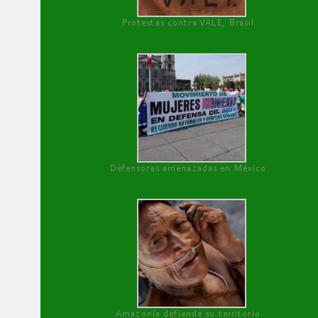
Protestas contra VALE, Brasil
Defensoras amenazadas en México
Amazonía defiende su territorio