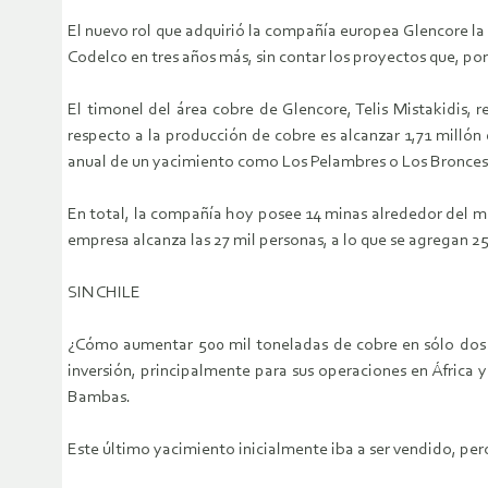
El nuevo rol que adquirió la compañía europea Glencore la 
Codelco en tres años más, sin contar los proyectos que, por 
El timonel del área cobre de Glencore, Telis Mistakidis, 
respecto a la producción de cobre es alcanzar 1,71 millón 
anual de un yacimiento como Los Pelambres o Los Bronces
En total, la compañía hoy posee 14 minas alrededor del mun
empresa alcanza las 27 mil personas, a lo que se agregan 25
SIN CHILE
¿Cómo aumentar 500 mil toneladas de cobre en sólo dos a
inversión, principalmente para sus operaciones en África 
Bambas.
Este último yacimiento inicialmente iba a ser vendido, pe