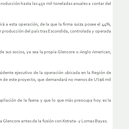
roducción hasta las 450 mil toneladas anuales a contar del
rá a esta operación, de la que la firma suiza posee el 44%,
or producción del país tras Escondida, controlada y operada
 de sus socios, ya sea la propia Glencore o Anglo American,
esidente ejecutivo de la operación ubicada en la Región de
ción de este proyecto, que demandará no menos de US$6 mil
ampliación de la faena y que lo que más preocupa hoy es la
a Glencore antes de la fusión con Xstrata- y Lomas Bayas.