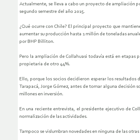
Actualmente, se lleva a cabo un proyecto de ampliación po
segundo semestre del año 2015.
¿Qué ocurre con Chile? El principal proyecto que mantiene 
aumentar su producción hasta 1 millón de toneladas anuales
por BHP Billiton.
Pero la ampliación de Collahuasi todavía está en etapas pr
propietaria de otro 44%.
Ello, porque los socios decidieron esperar los resultados
Tarapacá, Jorge Gómez, antes de tomar alguna decisión so
millones en inversión.
En una reciente entrevista, el presidente ejecutivo de Co
normalización de las actividades.
Tampoco se vislumbran novedades en ninguna de las otras o