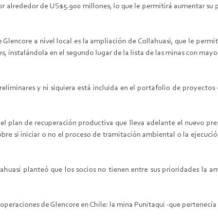
r alrededor de US$5.900 millones, lo que le permitirá aumentar su p
Glencore a nivel local es la ampliación de Collahuasi, que le permiti
, instalándola en el segundo lugar de la lista de las minas con may
eliminares y ni siquiera está incluida en el portafolio de proyectos
 del plan de recuperación productiva que lleva adelante el nuevo pr
bre si iniciar o no el proceso de tramitación ambiental o la ejecu
llahuasi planteó que los socios no tienen entre sus prioridades la 
peraciones de Glencore en Chile: la mina Punitaqui -que pertenecía 