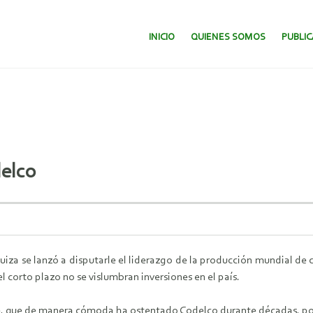
SALTAR AL CONTENIDO.
INICIO
QUIENES SOMOS
PUBLI
delco
 Suiza se lanzó a disputarle el liderazgo de la producción mundial d
l corto plazo no se vislumbran inversiones en el país.
re, que de manera cómoda ha ostentado Codelco durante décadas, po