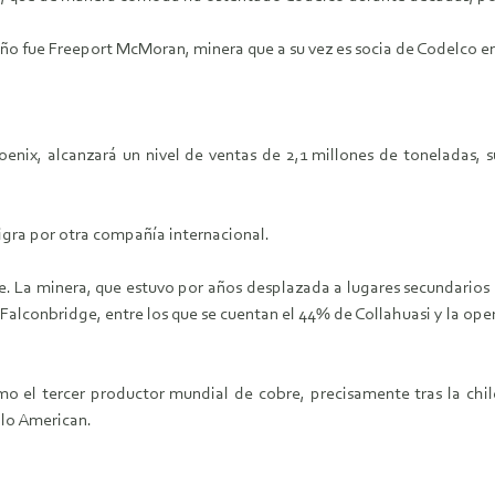
ño fue Freeport McMoran, minera que a su vez es socia de Codelco en
enix, alcanzará un nivel de ventas de 2,1 millones de toneladas, su
ligra por otra compañía internacional.
. La minera, que estuvo por años desplazada a lugares secundarios en
e Falconbridge, entre los que se cuentan el 44% de Collahuasi y la o
mo el tercer productor mundial de cobre, precisamente tras la ch
glo American.