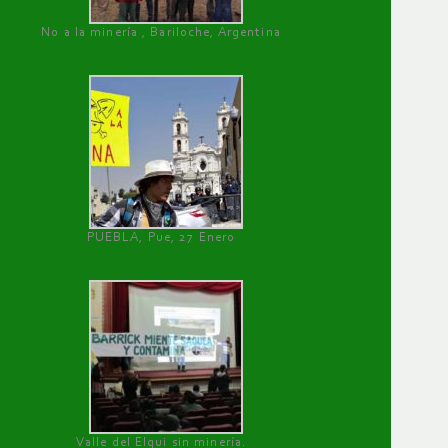
No a la minería , Bariloche, Argentina
PUEBLA, Pue, 27 Enero
Valle del Elqui sin minería.