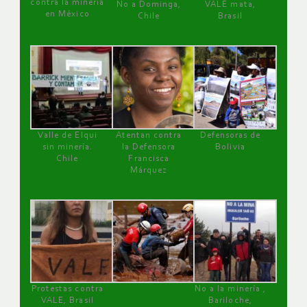
contra la minería
No a Dominga,
VALE mata,
en México
Chile
Brasil
Valle de Elqui
Atentan contra
Defensoras de
sin minería.
la Defensora
Bolivia
Chile
Francisca
Márquez
Protestas contra
No a la minería ,
VALE, Brasil
Bariloche,