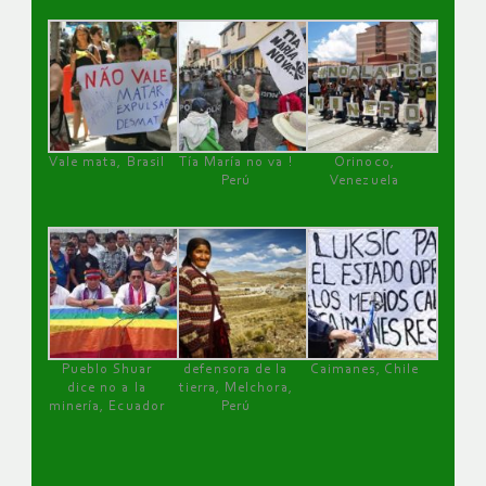
Vale mata, Brasil
Tía María no va !
Orinoco,
Perú
Venezuela
Pueblo Shuar
defensora de la
Caimanes, Chile
dice no a la
tierra, Melchora,
minería, Ecuador
Perú