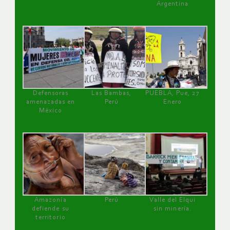
Argentina
Defensoras
Las Bambas,
PUEBLA, Pue, 27
amenazadas en
Perú
Enero
México
Amazonía
Perú
Valle del Elqui
defiende su
sin minería.
territorio