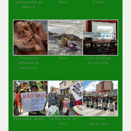
amenazadas en
Perú
Enero
México
Amazonía
Perú
Valle del Elqui
defiende su
sin minería.
territorio
Vale mata, Brasil
Tía María no va !
Orinoco,
Perú
Venezuela