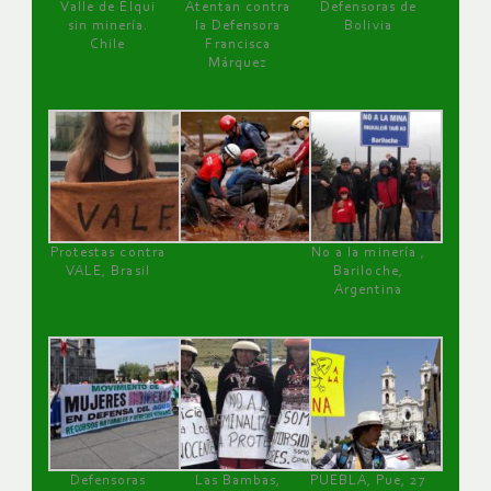
Valle de Elqui
Atentan contra
Defensoras de
sin minería.
la Defensora
Bolivia
Chile
Francisca
Márquez
Protestas contra
No a la minería ,
VALE, Brasil
Bariloche,
Argentina
Defensoras
Las Bambas,
PUEBLA, Pue, 27