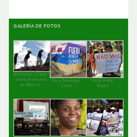
GALERÌA DE FOTOS
Wirakutas luchan
contra la minería
No a Dominga,
VALE mata,
en México
Chile
Brasil