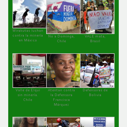
Wirakutas luchan
contra la minería
No a Dominga,
VALE mata,
en México
Chile
Brasil
Valle de Elqui
Atentan contra
Defensoras de
sin minería.
la Defensora
Bolivia
Chile
Francisca
Márquez