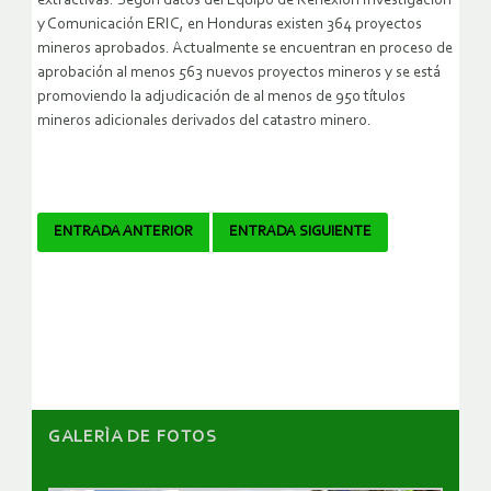
extractivas. Según datos del Equipo de Reflexión Investigación
y Comunicación ERIC, en Honduras existen 364 proyectos
mineros aprobados. Actualmente se encuentran en proceso de
aprobación al menos 563 nuevos proyectos mineros y se está
promoviendo la adjudicación de al menos de 950 títulos
mineros adicionales derivados del catastro minero.
Navegador
ENTRADA ANTERIOR
ENTRADA SIGUIENTE
de
artículos
GALERÌA DE FOTOS