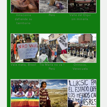
Amazonía
Perú
Valle del Elqui
defiende su
sin minería.
territorio
Vale mata, Brasil
Tía María no va !
Orinoco,
Perú
Venezuela