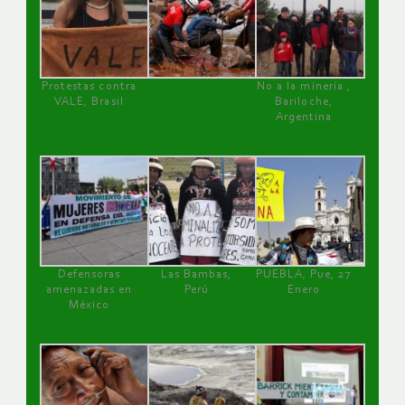
Protestas contra
No a la minería ,
VALE, Brasil
Bariloche,
Argentina
Defensoras
Las Bambas,
PUEBLA, Pue, 27
amenazadas en
Perú
Enero
México