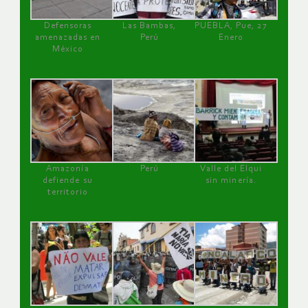
Defensoras
Las Bambas,
PUEBLA, Pue, 27
amenazadas en
Perú
Enero
México
Amazonía
Perú
Valle del Elqui
defiende su
sin minería.
territorio