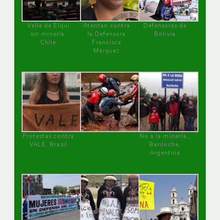
Valle de Elqui
Atentan contra
Defensoras de
sin minería.
la Defensora
Bolivia
Chile
Francisca
Márquez
Protestas contra
No a la minería ,
VALE, Brasil
Bariloche,
Argentina