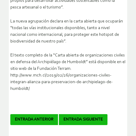
propios para desarrollar actividades sustentables como la
pesca artesanal o el turismo”.
La nueva agrupación declara en la carta abierta que ocuparán
“todas las vías institucionales disponibles, tanto a nivel
nacional como internacional, para proteger este hotspot de
biodiversidad de nuestro país”.
El texto completo de la “Carta abierta de organizaciones civiles
en defensa del Archipiélago de Humboldt” está disponible en el
sitio web de la Fundación Terram.
http://www.mch.cl/2019/02/26/organizaciones-civiles-
integran-alianza-para-preservacion-de-archipielago-de-
humboldt/
Navegador
ENTRADA ANTERIOR
ENTRADA SIGUIENTE
de