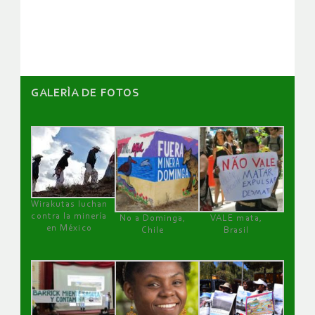
artículos
GALERÌA DE FOTOS
Wirakutas luchan
contra la minería
No a Dominga,
VALE mata,
en México
Chile
Brasil