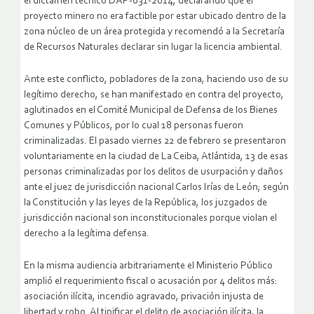
el dictamen técnico DAP-031-2014, declarando que el
proyecto minero no era factible por estar ubicado dentro de la
zona núcleo de un área protegida y recomendó a la Secretaría
de Recursos Naturales declarar sin lugar la licencia ambiental.
Ante este conflicto, pobladores de la zona, haciendo uso de su
legítimo derecho, se han manifestado en contra del proyecto,
aglutinados en el Comité Municipal de Defensa de los Bienes
Comunes y Públicos, por lo cual 18 personas fueron
criminalizadas. El pasado viernes 22 de febrero se presentaron
voluntariamente en la ciudad de La Ceiba, Atlántida, 13 de esas
personas criminalizadas por los delitos de usurpación y daños
ante el juez de jurisdicción nacional Carlos Irías de León; según
la Constitución y las leyes de la República, los juzgados de
jurisdicción nacional son inconstitucionales porque violan el
derecho a la legítima defensa.
En la misma audiencia arbitrariamente el Ministerio Público
amplió el requerimiento fiscal o acusación por 4 delitos más:
asociación ilícita, incendio agravado, privación injusta de
libertad y robo. Al tipificar el delito de asociación ilícita, la