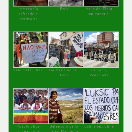
Amazonía
Perú
Valle del Elqui
defiende su
sin minería.
territorio
Vale mata, Brasil
Tía María no va !
Orinoco,
Perú
Venezuela
Pueblo Shuar
defensora de la
Caimanes, Chile
dice no a la
tierra, Melchora,