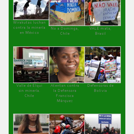
Wirakutas luchan
contra la minería
No a Dominga,
VALE mata,
en México
Chile
Brasil
Valle de Elqui
Atentan contra
Defensoras de
sin minería.
la Defensora
Bolivia
Chile
Francisca
Márquez