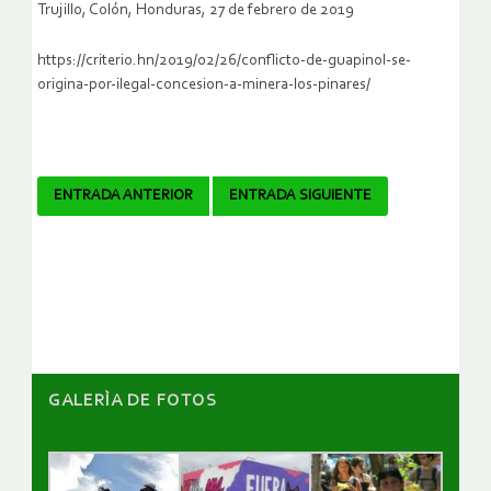
Trujillo, Colón, Honduras, 27 de febrero de 2019
https://criterio.hn/2019/02/26/conflicto-de-guapinol-se-
origina-por-ilegal-concesion-a-minera-los-pinares/
Navegador
ENTRADA ANTERIOR
ENTRADA SIGUIENTE
de
artículos
GALERÌA DE FOTOS