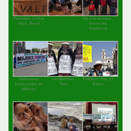
Protestas contra
No a la minería ,
VALE, Brasil
Bariloche,
Argentina
Defensoras
Las Bambas,
PUEBLA, Pue, 27
amenazadas en
Perú
Enero
México