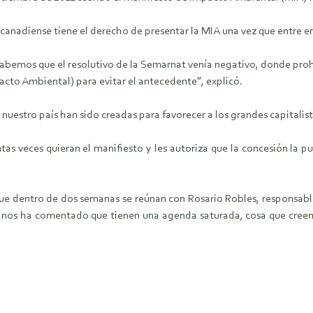
canadiense tiene el derecho de presentar la MIA una vez que entre en
abemos que el resolutivo de la Semarnat venía negativo, donde prohib
pacto Ambiental) para evitar el antecedente”, explicó.
nuestro país han sido creadas para favorecer a los grandes capitalista
ntas veces quieran el manifiesto y les autoriza que la concesión la
que dentro de dos semanas se reúnan con Rosario Robles, responsa
ud, nos ha comentado que tienen una agenda saturada, cosa que cree