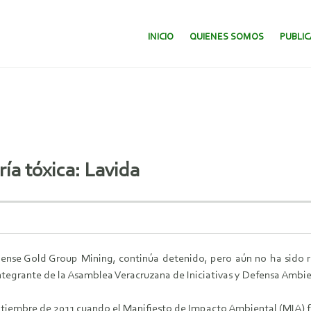
SALTAR AL CONTENIDO.
INICIO
QUIENES SOMOS
PUBLI
ría tóxica: Lavida
iense Gold Group Mining, continúa detenido, pero aún no ha sido 
ntegrante de la Asamblea Veracruzana de Iniciativas y Defensa Ambie
eptiembre de 2011 cuando el Manifiesto de Impacto Ambiental (MIA) f