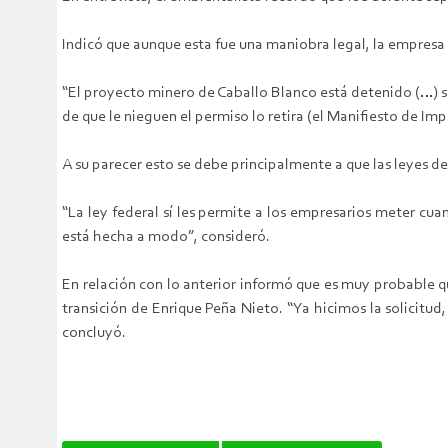
Indicó que aunque esta fue una maniobra legal, la empresa 
“El proyecto minero de Caballo Blanco está detenido (…) s
de que le nieguen el permiso lo retira (el Manifiesto de Im
A su parecer esto se debe principalmente a que las leyes de 
“La ley federal sí les permite a los empresarios meter cua
está hecha a modo”, consideró.
En relación con lo anterior informó que es muy probable 
transición de Enrique Peña Nieto. “Ya hicimos la solicit
concluyó.