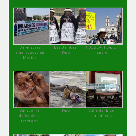
Defensoras
Las Bambas,
PUEBLA, Pue, 27
amenazadas en
Perú
Enero
México
Amazonía
Perú
Valle del Elqui
defiende su
sin minería.
territorio