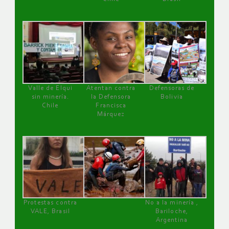
Valle de Elqui
Atentan contra
Defensoras de
sin minería.
la Defensora
Bolivia
Chile
Francisca
Márquez
Protestas contra
No a la minería ,
VALE, Brasil
Bariloche,
Argentina