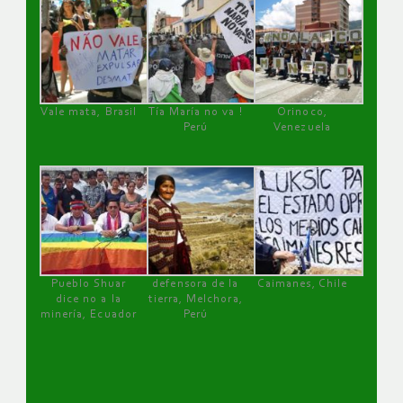
Vale mata, Brasil
Tía María no va !
Orinoco,
Perú
Venezuela
Pueblo Shuar
defensora de la
Caimanes, Chile
dice no a la
tierra, Melchora,
minería, Ecuador
Perú