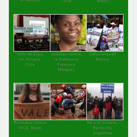
en México
Chile
Brasil
Valle de Elqui
Atentan contra
Defensoras de
sin minería.
la Defensora
Bolivia
Chile
Francisca
Márquez
Protestas contra
No a la minería ,
VALE, Brasil
Bariloche,
Argentina