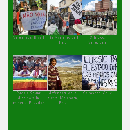
Vale mata, Brasil
Tía María no va !
Orinoco,
Perú
Venezuela
Pueblo Shuar
defensora de la
Caimanes, Chile
dice no a la
tierra, Melchora,
minería, Ecuador
Perú