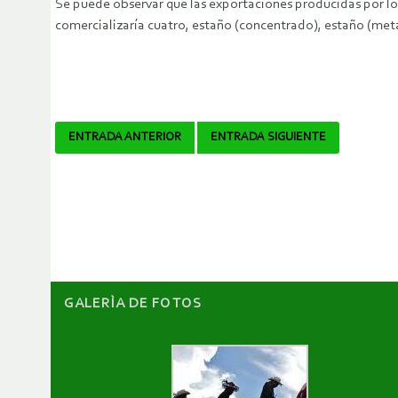
Se puede observar que las exportaciones producidas por los
comercializaría cuatro, estaño (concentrado), estaño (metá
Navegador
ENTRADA ANTERIOR
ENTRADA SIGUIENTE
de
artículos
GALERÌA DE FOTOS