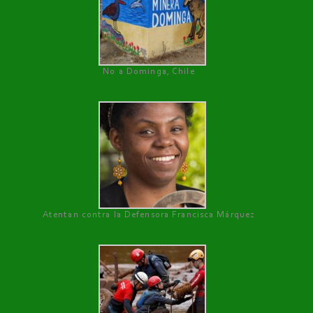
No a Dominga, Chile
Atentan contra la Defensora Francisca Márquez