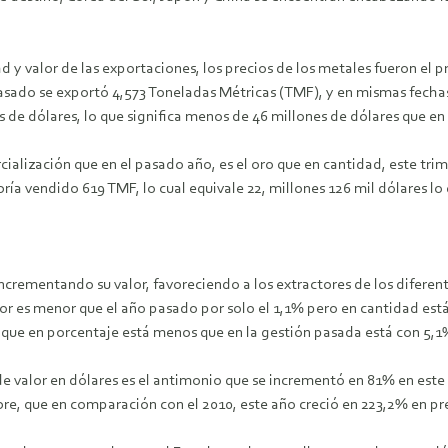
 y valor de las exportaciones, los precios de los metales fueron el pr
asado se exportó 4,573 Toneladas Métricas (TMF), y en mismas fechas
 de dólares, lo que significa menos de 46 millones de dólares que en 
ialización que en el pasado año, es el oro que en cantidad, este t
bría vendido 619 TMF, lo cual equivale 22, millones 126 mil dólares lo
incrementando su valor, favoreciendo a los extractores de los difere
lor es menor que el año pasado por solo el 1,1% pero en cantidad es
 que en porcentaje está menos que en la gestión pasada está con 5,1
 de valor en dólares es el antimonio que se incrementó en 81% en es
bre, que en comparación con el 2010, este año creció en 223,2% en pr