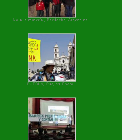
No a la minería , Bariloche, Argentina
PUEBLA, Pue, 27 Enero