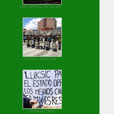
Valle del Elqui sin minería.
Orinoco, Venezuela
Caimanes, Chile