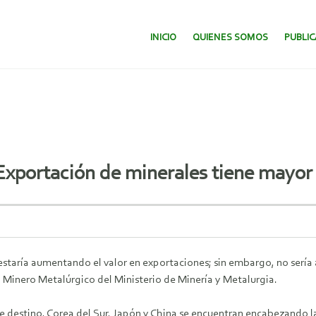
SALTAR AL CONTENIDO.
INICIO
QUIENES SOMOS
PUBLI
xportación de minerales tiene mayor
 estaría aumentando el valor en exportaciones; sin embargo, no sería 
o Minero Metalúrgico del Ministerio de Minería y Metalurgia.
destino, Corea del Sur, Japón y China se encuentran encabezando las