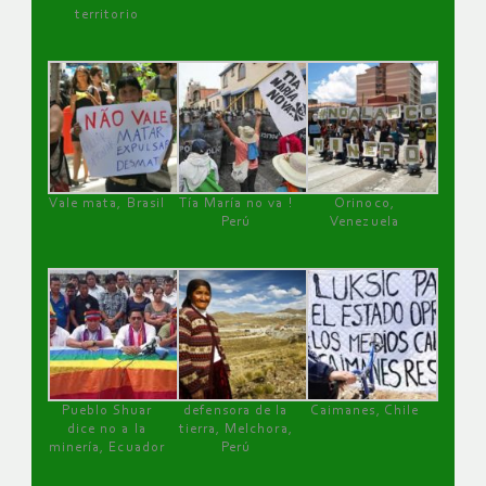
territorio
Vale mata, Brasil
Tía María no va !
Orinoco,
Perú
Venezuela
Pueblo Shuar
defensora de la
Caimanes, Chile
dice no a la
tierra, Melchora,
minería, Ecuador
Perú