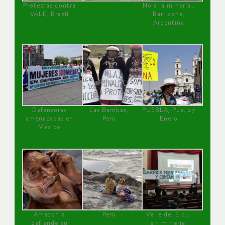
Protestas contra
No a la minería ,
VALE, Brasil
Bariloche,
Argentina
Defensoras
Las Bambas,
PUEBLA, Pue, 27
amenazadas en
Perú
Enero
México
Amazonía
Perú
Valle del Elqui
defiende su
sin minería.