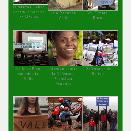
Wirakutas luchan
contra la minería
No a Dominga,
VALE mata,
en México
Chile
Brasil
Valle de Elqui
Atentan contra
Defensoras de
sin minería.
la Defensora
Bolivia
Chile
Francisca
Márquez