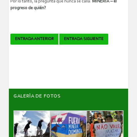
Por lo tanto, la pregunta que nunca se calla:
MINERIA – el
progreso de quién?
Navegador
ENTRADA ANTERIOR
ENTRADA SIGUIENTE
de
artículos
GALERÌA DE FOTOS