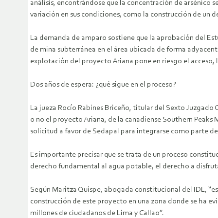
análisis, encontrándose que la concentración de arsénico s
variación en sus condiciones, como la construcción de un 
La demanda de amparo sostiene que la aprobación del Estu
de mina subterránea en el área ubicada de forma adyacente a
explotación del proyecto Ariana pone en riesgo el acceso, l
Dos años de espera: ¿qué sigue en el proceso?
La jueza Rocío Rabines Briceño, titular del Sexto Juzgado C
o no el proyecto Ariana, de la canadiense Southern Peaks Mi
solicitud a favor de Sedapal para integrarse como parte d
Es importante precisar que se trata de un proceso constit
derecho fundamental al agua potable, el derecho a disfrut
Según Maritza Quispe, abogada constitucional del IDL, “est
construcción de este proyecto en una zona donde se ha evi
millones de ciudadanos de Lima y Callao”.