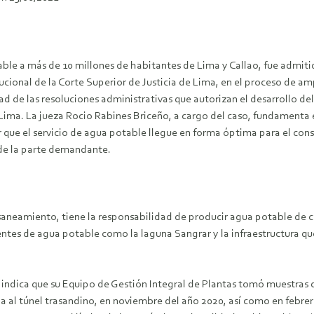
le a más de 10 millones de habitantes de Lima y Callao, fue admiti
itucional de la Corte Superior de Justicia de Lima, en el proceso de a
d de las resoluciones administrativas que autorizan el desarrollo de
Lima. La jueza Rocio Rabines Briceño, a cargo del caso, fundamenta e
r que el servicio de agua potable llegue en forma óptima para el co
r de la parte demandante.
aneamiento, tiene la responsabilidad de producir agua potable de c
entes de agua potable como la laguna Sangrar y la infraestructura que
l indica que su Equipo de Gestión Integral de Plantas tomó muestras
al túnel trasandino, en noviembre del año 2020, así como en febrer