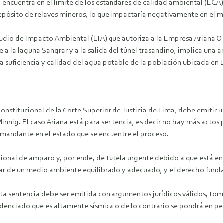
e encuentra en el límite de los estándares de calidad ambiental (ECA
depósito de relaves mineros, lo que impactaría negativamente en el 
dio de Impacto Ambiental (EIA) que autoriza a la Empresa Ariana Op
 la laguna Sangrar y a la salida del túnel trasandino, implica una am
a suficiencia y calidad del agua potable de la población ubicada en 
onstitucional de la Corte Superior de Justicia de Lima, debe emitir u
nnig. El caso Ariana está para sentencia, es decir no hay más actos 
emandante en el estado que se encuentre el proceso.
ucional de amparo y, por ende, de tutela urgente debido a que está 
ar de un medio ambiente equilibrado y adecuado, y el derecho funda
a sentencia debe ser emitida con argumentos jurídicos válidos, toma
denciado que es altamente sísmica o de lo contrario se pondrá en pe