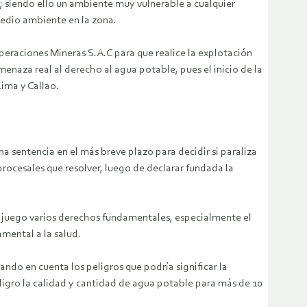
); siendo ello un ambiente muy vulnerable a cualquier
medio ambiente en la zona.
eraciones Mineras S.A.C para que realice la explotación
enaza real al derecho al agua potable, pues el inicio de la
Lima y Callao.
na sentencia en el más breve plazo para decidir si paraliza
procesales que resolver, luego de declarar fundada la
en juego varios derechos fundamentales, especialmente el
mental a la salud.
ndo en cuenta los peligros que podría significar la
ligro la calidad y cantidad de agua potable para más de 10