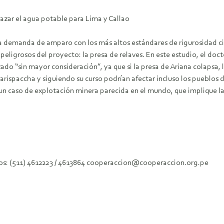
zar el agua potable para Lima y Callao
a demanda de amparo con los más altos estándares de rigurosidad cient
eligrosos del proyecto: la presa de relaves. En este estudio, el doc
do “sin mayor consideración”, ya que si la presa de Ariana colapsa, 
o Carispaccha y siguiendo su curso podrían afectar incluso los pueblo
 caso de explotación minera parecida en el mundo, que implique la 
fonos: (511) 4612223 / 4613864 cooperaccion@cooperaccion.org.pe