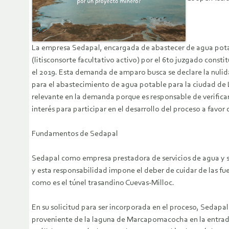
La empresa Sedapal, encargada de abastecer de agua potab
(litisconsorte facultativo activo) por el 6to juzgado const
el 2019. Esta demanda de amparo busca se declare la nulida
para el abastecimiento de agua potable para la ciudad de 
relevante en la demanda porque es responsable de verifica
interés para participar en el desarrollo del proceso a favo
Fundamentos de Sedapal
Sedapal como empresa prestadora de servicios de agua y s
y esta responsabilidad impone el deber de cuidar de las fu
como es el túnel trasandino Cuevas-Milloc.
En su solicitud para ser incorporada en el proceso, Sedapa
proveniente de la laguna de Marcapomacocha en la entrada 