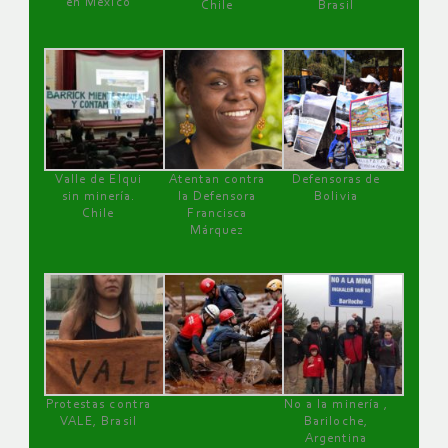
en México
Chile
Brasil
Valle de Elqui
Atentan contra
Defensoras de
sin minería.
la Defensora
Bolivia
Chile
Francisca
Márquez
Protestas contra
No a la minería ,
VALE, Brasil
Bariloche,
Argentina