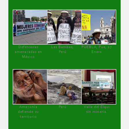
Defensoras
Las Bambas,
PUEBLA, Pue, 27
amenazadas en
Perú
Enero
México
Amazonía
Perú
Valle del Elqui
defiende su
sin minería.
territorio