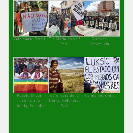
Vale mata, Brasil
Tía María no va !
Orinoco,
Perú
Venezuela
Pueblo Shuar
defensora de la
Caimanes, Chile
dice no a la
tierra, Melchora,
minería, Ecuador
Perú