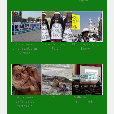
Argentina
Defensoras
Las Bambas,
PUEBLA, Pue, 27
amenazadas en
Perú
Enero
México
Amazonía
Perú
Valle del Elqui
defiende su
sin minería.
territorio