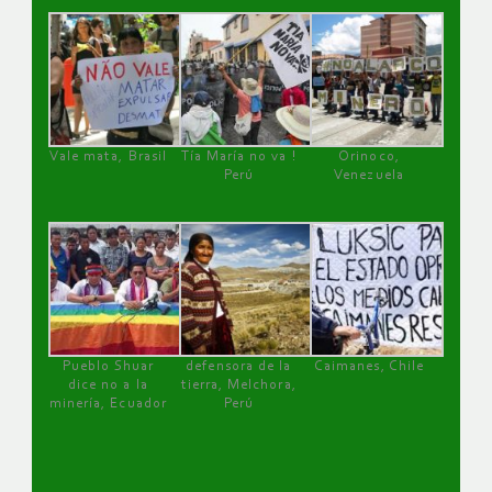
Vale mata, Brasil
Tía María no va !
Orinoco,
Perú
Venezuela
Pueblo Shuar
defensora de la
Caimanes, Chile
dice no a la
tierra, Melchora,
minería, Ecuador
Perú