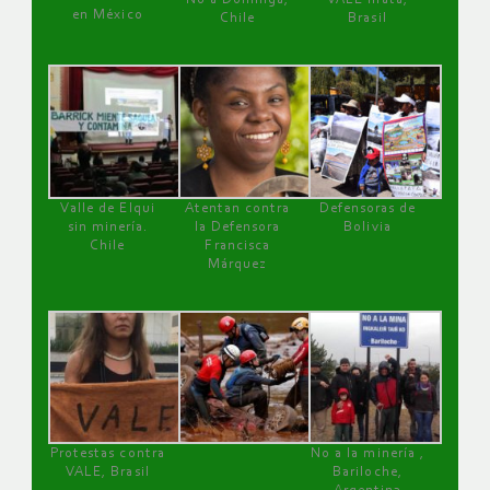
en México
Chile
Brasil
Valle de Elqui
Atentan contra
Defensoras de
sin minería.
la Defensora
Bolivia
Chile
Francisca
Márquez
Protestas contra
No a la minería ,
VALE, Brasil
Bariloche,