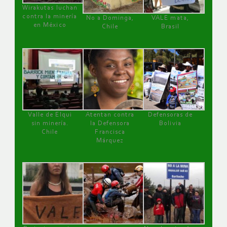
Wirakutas luchan
contra la minería
No a Dominga,
VALE mata,
en México
Chile
Brasil
Valle de Elqui
Atentan contra
Defensoras de
sin minería.
la Defensora
Bolivia
Chile
Francisca
Márquez