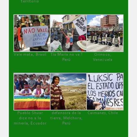
territorio
Vale mata, Brasil
Tía María no va !
Orinoco,
Perú
Venezuela
Pueblo Shuar
defensora de la
Caimanes, Chile
dice no a la
tierra, Melchora,
minería, Ecuador
Perú