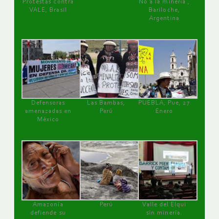
Protestas contra
No a la minería ,
VALE, Brasil
Bariloche,
Argentina
Defensoras
Las Bambas,
PUEBLA, Pue, 27
amenazadas en
Perú
Enero
México
Amazonía
Perú
Valle del Elqui
defiende su
sin minería.