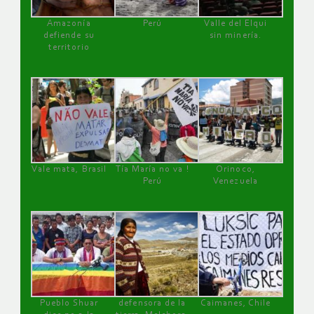
Amazonía
Perú
Valle del Elqui
defiende su
sin minería.
territorio
Vale mata, Brasil
Tía María no va !
Orinoco,
Perú
Venezuela
Pueblo Shuar
defensora de la
Caimanes, Chile