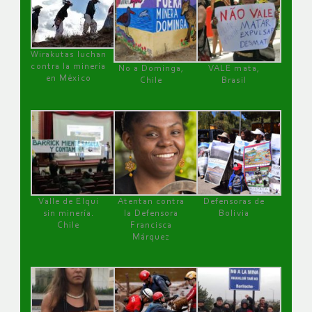
Wirakutas luchan
contra la minería
No a Dominga,
VALE mata,
en México
Chile
Brasil
Valle de Elqui
Atentan contra
Defensoras de
sin minería.
la Defensora
Bolivia
Chile
Francisca
Márquez