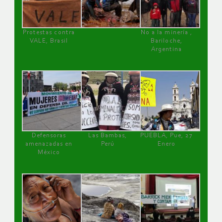
Protestas contra
No a la minería ,
VALE, Brasil
Bariloche,
Argentina
Defensoras
Las Bambas,
PUEBLA, Pue, 27
amenazadas en
Perú
Enero
México