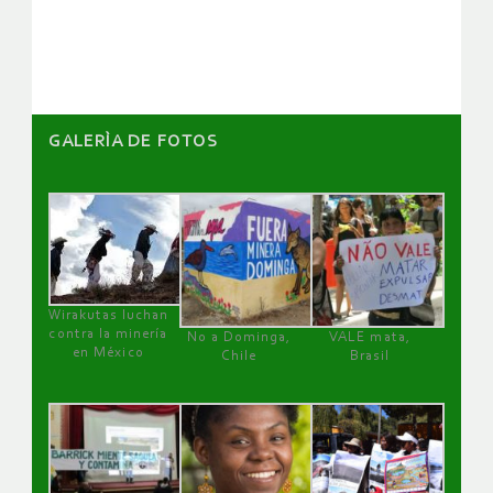
artículos
GALERÌA DE FOTOS
Wirakutas luchan
contra la minería
No a Dominga,
VALE mata,
en México
Chile
Brasil