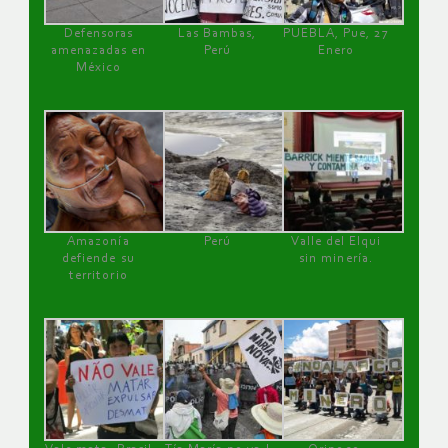
Defensoras
Las Bambas,
PUEBLA, Pue, 27
amenazadas en
Perú
Enero
México
Amazonía
Perú
Valle del Elqui
defiende su
sin minería.
territorio