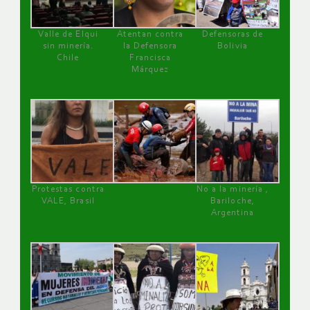
Valle de Elqui
Atentan contra
Defensoras de
sin minería.
la Defensora
Bolivia
Chile
Francisca
Márquez
Protestas contra
No a la minería ,
VALE, Brasil
Bariloche,
Argentina