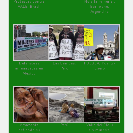
Protestas contra
No a la minería ,
VALE, Brasil
Bariloche,
Argentina
Defensoras
Las Bambas,
PUEBLA, Pue, 27
amenazadas en
Perú
Enero
México
Amazonía
Perú
Valle del Elqui
defiende su
sin minería.