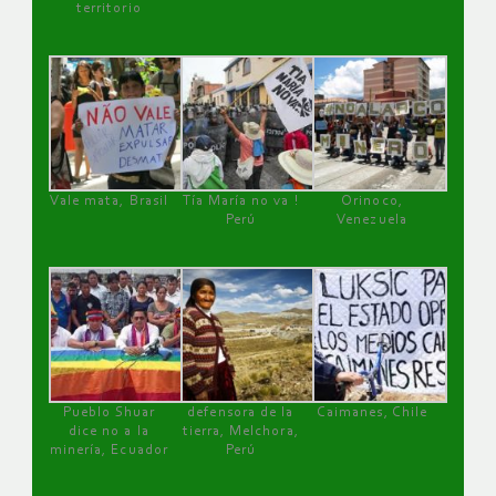
territorio
Vale mata, Brasil
Tía María no va !
Orinoco,
Perú
Venezuela
Pueblo Shuar
defensora de la
Caimanes, Chile
dice no a la
tierra, Melchora,
minería, Ecuador
Perú