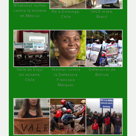
Wirakutas luchan
contra la minería
No a Dominga,
VALE mata,
en México
Chile
Brasil
Valle de Elqui
Atentan contra
Defensoras de
sin minería.
la Defensora
Bolivia
Chile
Francisca
Márquez