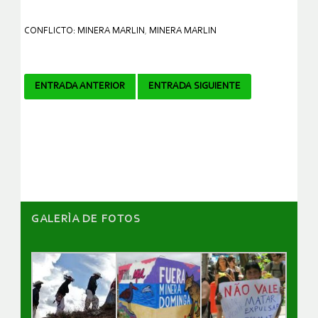
CONFLICTO: MINERA MARLIN
,
MINERA MARLIN
Navegador
ENTRADA ANTERIOR
ENTRADA SIGUIENTE
de
artículos
GALERÌA DE FOTOS