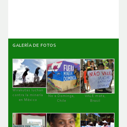
de
artículos
GALERÌA DE FOTOS
Wirakutas luchan
contra la minería
No a Dominga,
VALE mata,
en México
Chile
Brasil