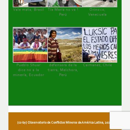
Vale mata, Brasil
Tía María no va !
Orinoco,
Perú
Venezuela
Pueblo Shuar
defensora de la
Caimanes, Chile
dice no a la
tierra, Melchora,
minería, Ecuador
Perú
(cc-by) Observatorio de Conflictos Mineros de América Latina, 2026