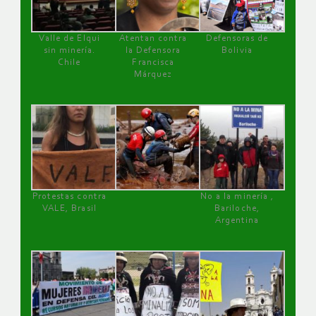
Valle de Elqui
Atentan contra
Defensoras de
sin minería.
la Defensora
Bolivia
Chile
Francisca
Márquez
Protestas contra
No a la minería ,
VALE, Brasil
Bariloche,
Argentina