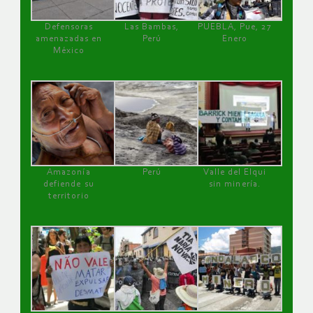
Defensoras
Las Bambas,
PUEBLA, Pue, 27
amenazadas en
Perú
Enero
México
Amazonía
Perú
Valle del Elqui
defiende su
sin minería.
territorio