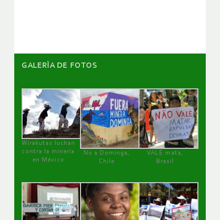
artículos
GALERÌA DE FOTOS
Wirakutas luchan
contra la minería
No a Dominga,
VALE mata,
en México
Chile
Brasil